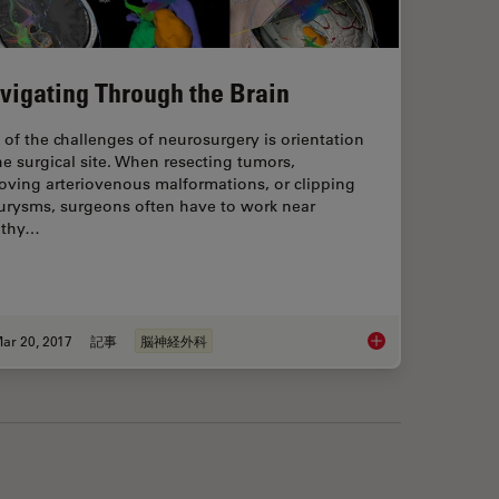
vigating Through the Brain
of the challenges of neurosurgery is orientation
he surgical site. When resecting tumors,
oving arteriovenous malformations, or clipping
urysms, surgeons often have to work near
lthy…
ar 20, 2017
記事
脳神経外科
Reality Fluorescence in Aneurysm Treatment
Navigating Through 