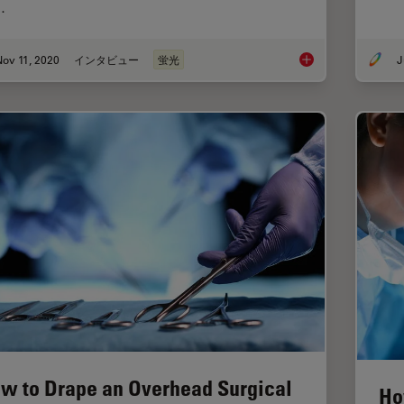
…
ov 11, 2020
インタビュー
蛍光
J
Neurosurgery with 
w to Drape an Overhead Surgical
Ho