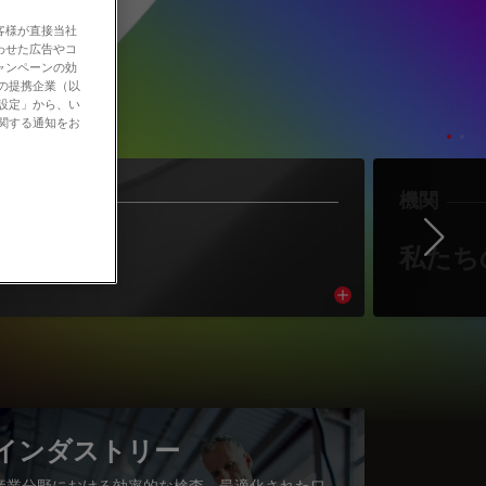
客様が直接当社
わせた広告やコ
ャンペーンの効
社の提携企業（以
の設定」から、い
に関する通知をお
作者
機関
Ne
著者紹介
私たち
cle
Read article
インダストリー
産業分野における効率的な検査、最適化されたワ