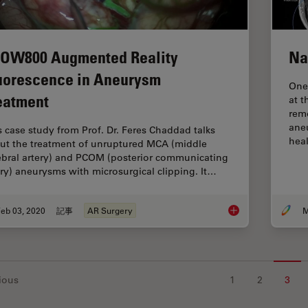
OW800 Augmented Reality
Na
uorescence in Aneurysm
One 
eatment
at t
rem
ane
s case study from Prof. Dr. Feres Chaddad talks
hea
ut the treatment of unruptured MCA (middle
ebral artery) and PCOM (posterior communicating
ery) aneurysms with microsurgical clipping. It…
eb 03, 2020
記事
AR Surgery
M
GLOW800 Augmented 
ious
1
2
3