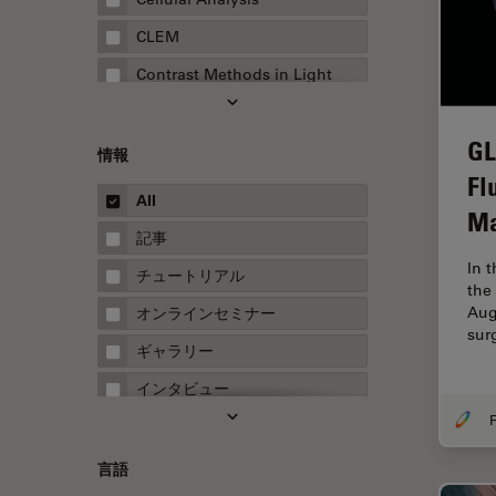
CLEM
Contrast Methods in Light
Microscopy
Drosophila Research
GL
情報
EMBLイメージングセンター
Fl
All
FLIM（蛍光寿命イメージング顕
Ma
微鏡法）
記事
In 
FluoSync
チュートリアル
the
FRAP
Aug
オンラインセミナー
sur
FRET
ギャラリー
Fテクニック
インタビュー
HyD
F
ホワイトぺーパー
Inverted Microscopy
ケーススタディ
言語
Neuro-Oncology