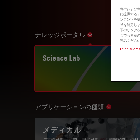
当社および
に提供する
ンテンツを
果を測定しま
下のリンクを
ナレッジポータル
つでも同意の
Show subnavigation
読みくださ
Leica Micro
Science Lab
アプリケーションの種類
Show subnav
メディカル
脳神経外科、眼科、形成外科、耳鼻咽喉科、歯科