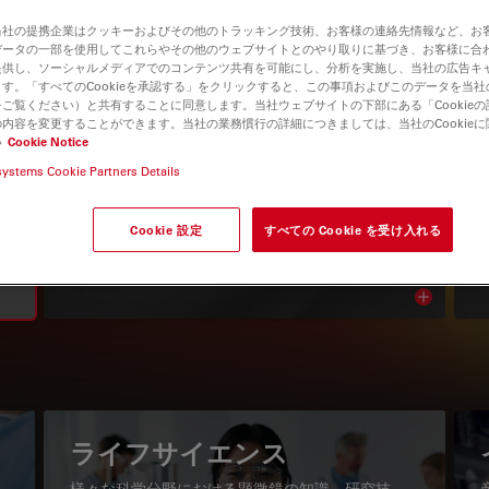
当社の提携企業はクッキーおよびその他のトラッキング技術、お客様の連絡先情報など、お
データの一部を使用してこれらやその他のウェブサイトとのやり取りに基づき、お客様に合
提供し、ソーシャルメディアでのコンテンツ共有を可能にし、分析を実施し、当社の広告キ
す。「すべてのCookieを承認する」をクリックすると、この事項およびこのデータを当
ご覧ください）と共有することに同意します。当社ウェブサイトの下部にある「Cookie
内容を変更することができます。当社の業務慣行の詳細につきましては、当社のCookie
い
Cookie Notice
systems Cookie Partners Details
知識ポータル
Cookie 設定
すべての Cookie を受け入れる
最新の記事を読む
Read arti
igation
ライフサイエンス
様々な科学分野における顕微鏡の知識、研究技