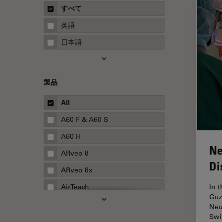
概要
すべて
Neurovascular Surgery
ガイド
英語
Red Reflex
日本語
SEM
Service
製品
STED
STELLARISの機能
All
TEM
A60 F & A60 S
Thunderイメージング
A60 H
Ne
TIRF
ARveo 8
Di
Upright Microscopy
ARveo 8x
アプリケーションノート
AirTeach
In 
Guz
イオンビームミリング
Aivia
Neu
Swi
インダストリー
Cell DIVE