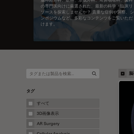
の専門医向けに厳選された、最新の科学・臨床リ
ソースを探索しませんか？ 貴重な症例や洞察、シ
ンポジウムなど、多彩なコンテンツをご覧いただ
けます。
脳
タグ
すべて
3D画像表示
AR Surgery
Cellular Analysis