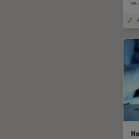
up
インペリアル・カレッジ・ロン
Cleanliness Analysis Systems
ドンイメージングハブ
DM IL LED
N
ウイルス学
DM ILM
ウルトラミクロトーム
DM1000
エルゴノミクス
DM1000 LED
エレクトロニクスおよび半導体
DM4 B & DM6 B
産業
DM4 M
エレクトロニクスのための断面
解析
DM4 P, DM750 P & Visoria P
オックスフォード・センター・
DM500
オブ・エクセレンス
DM6 FS
オルガノイド＋3D細胞培養
DM6 M LIBS
カメラ
DM750
がん研究
Ho
DM750 M
クライオSEM