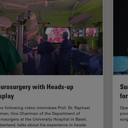
urosurgery with Heads-up
Su
splay
fo
the following video interviews Prof. Dr. Raphael
Oper
man, Vice Chairman of the Department of
pro
rosurgery at the University Hospital in Basel,
surg
tzerland, talks about his experience in heads-