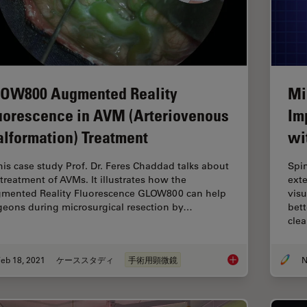
OW800 Augmented Reality
Mi
uorescence in AVM (Arteriovenous
Im
lformation) Treatment
wi
this case study Prof. Dr. Feres Chaddad talks about
Spin
 treatment of AVMs. It illustrates how the
exte
mented Reality Fluorescence GLOW800 can help
visu
geons during microsurgical resection by…
bet
cle
eb 18, 2021
ケーススタディ
手術用顕微鏡
N
GLOW800 Augmented 