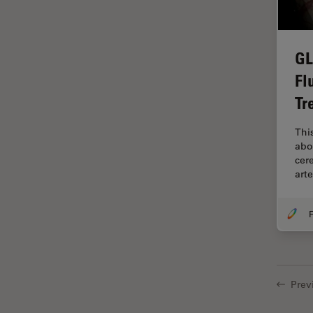
EM KMR3
マイクロエレクトロニクス
EM RAPID
マイクロサージェリー
GL
EM TIC 3X
マイクロハブ・イメージング
Fl
EM TP
メディカル
Tr
EM TXP
モデル生物
EM VCT500
Thi
ライトシート顕微鏡
abo
EZ4
cer
ライフサイエンス
art
Emspira 3
ライブセルイメージング
EnFocus
ラベルフリー
F
Enersight
レーザーマイクロダイセクショ
ン（LMD）
FL400
レーザー誘起ブレークダウン分
FL560
Prev
光法(LIBS)
FL800
ワイドフィールド顕微鏡