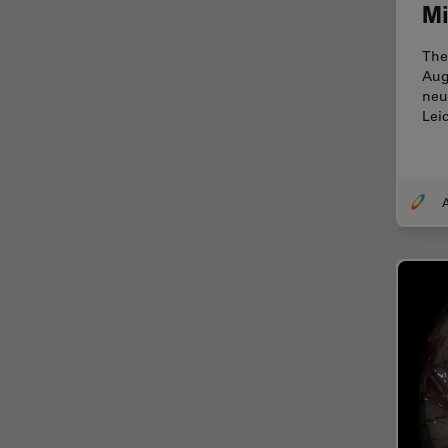
Mi
DM8000 M & DM12000 M
クライオ電子顕微鏡
The
DMi1
クリーニング
Aug
DMi8
neu
コーティング
Lei
DVM6
コヒーレントラマン散乱(CRS)
EL6000
サンフランシスコ・イノベーシ
ョン・ハブ
EM AC20
A
サンプル調製
EM ACE200
ゼブラフィッシュの研究
EM ACE600
デジタルマイクロスコープ
EM AFS2
バイオファーマ
EM CPD300
バッテリー製造
EM CTD
プリント基板（PCB）
EM GP2
ボストン・イノベーション・ハ
EM ICE
ブ