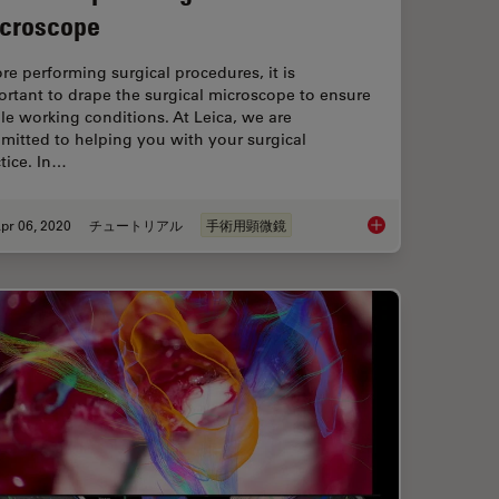
croscope
re performing surgical procedures, it is
rtant to drape the surgical microscope to ensure
ile working conditions. At Leica, we are
mitted to helping you with your surgical
tice. In…
pr 06, 2020
チュートリアル
手術用顕微鏡
erhead Surgical Microscope
How to Drape a Surg