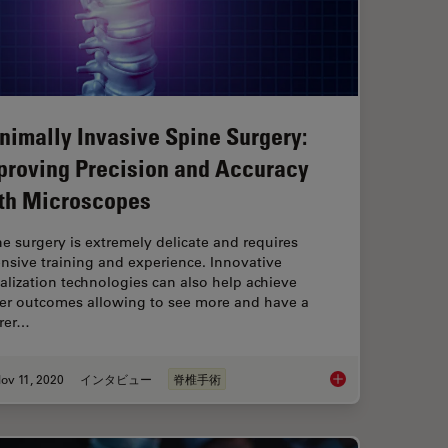
nimally Invasive Spine Surgery:
proving Precision and Accuracy
th Microscopes
e surgery is extremely delicate and requires
nsive training and experience. Innovative
alization technologies can also help achieve
ter outcomes allowing to see more and have a
arer…
ov 11, 2020
インタビュー
脊椎手術
Reality Fluorescence in AVM (Arteriovenous Malformation) Treatment
Minimally Invasive S