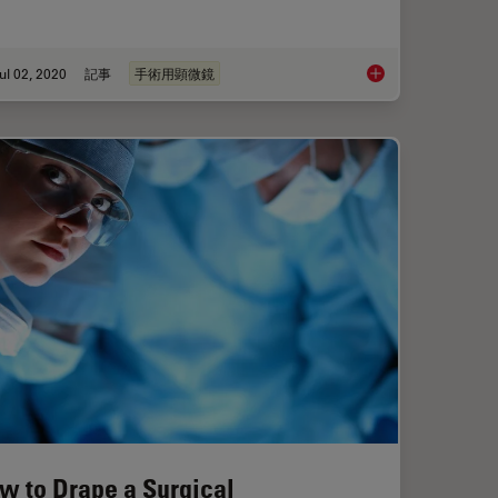
ul 02, 2020
記事
手術用顕微鏡
Heads-up Display
Surgical Microscopes
w to Drape a Surgical