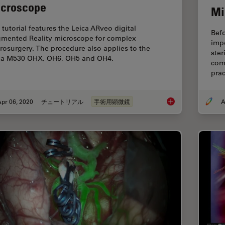
croscope
Mi
 tutorial features the Leica ARveo digital
Befo
mented Reality microscope for complex
impo
rosurgery. The procedure also applies to the
ster
ca M530 OHX, OH6, OH5 and OH4.
com
prac
pr 06, 2020
チュートリアル
手術用顕微鏡
A
How to Drape an Ov