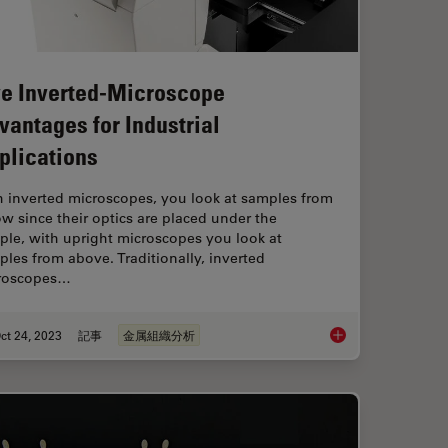
ve Inverted-Microscope
vantages for Industrial
plications
h inverted microscopes, you look at samples from
w since their optics are placed under the
ple, with upright microscopes you look at
les from above. Traditionally, inverted
roscopes…
ct 24, 2023
記事
金属組織分析
ly the Magnification of Microscopy
Five Inverted-Micros