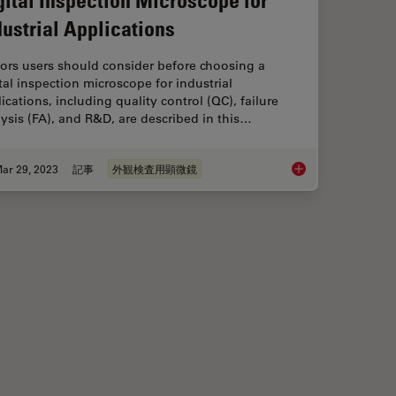
dustrial Applications
ors users should consider before choosing a
tal inspection microscope for industrial
ications, including quality control (QC), failure
ysis (FA), and R&D, are described in this…
ar 29, 2023
記事
外観検査用顕微鏡
ics
Digital Inspection Mi