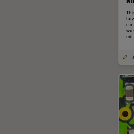
EM KMR3
マイクロエレクトロニクス
Thi
EM RAPID
how
マイクロサージェリー
con
EM TIC 3X
マイクロハブ・イメージング
wor
EM TP
mic
メディカル
EM TXP
モデル生物
EM VCT500
J
ライトシート顕微鏡
EZ4
ライフサイエンス
Emspira 3
ライブセルイメージング
EnFocus
ラベルフリー
Enersight
レーザーマイクロダイセクショ
ン（LMD）
FL400
レーザー誘起ブレークダウン分
FL560
光法(LIBS)
FL800
ワイドフィールド顕微鏡