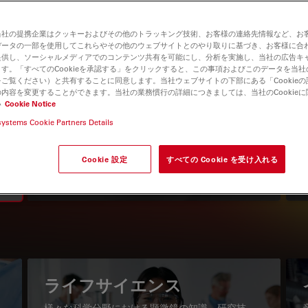
当社の提携企業はクッキーおよびその他のトラッキング技術、お客様の連絡先情報など、お
データの一部を使用してこれらやその他のウェブサイトとのやり取りに基づき、お客様に合
提供し、ソーシャルメディアでのコンテンツ共有を可能にし、分析を実施し、当社の広告キ
す。「すべてのCookieを承認する」をクリックすると、この事項およびこのデータを当
ご覧ください）と共有することに同意します。当社ウェブサイトの下部にある「Cookie
内容を変更することができます。当社の業務慣行の詳細につきましては、当社のCookie
い
Cookie Notice
systems Cookie Partners Details
知識ポータル
最新の記事を読む
Cookie 設定
すべての Cookie を受け入れる
Read arti
igation
ライフサイエンス
様々な科学分野における顕微鏡の知識、研究技