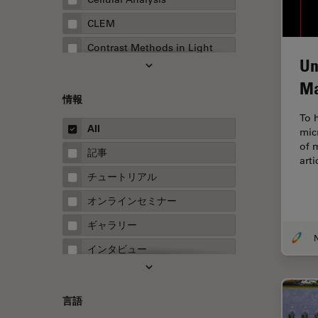
CLEM
Contrast Methods in Light
Un
Microscopy
Ma
Drosophila Research
情報
EMBLイメージングセンター
To 
All
mic
FLIM（蛍光寿命イメージング顕
of 
微鏡法）
記事
art
FluoSync
チュートリアル
FRAP
オンラインセミナー
FRET
ギャラリー
Fテクニック
インタビュー
HyD
ホワイトぺーパー
Inverted Microscopy
ケーススタディ
言語
Neuro-Oncology