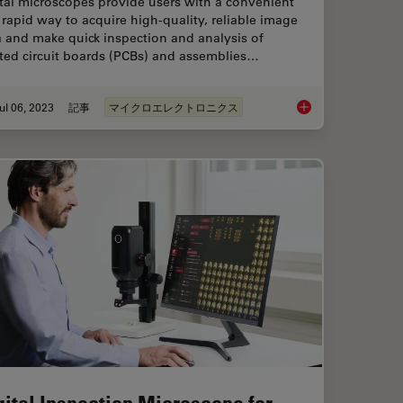
tal microscopes provide users with a convenient
rapid way to acquire high-quality, reliable image
 and make quick inspection and analysis of
nted circuit boards (PCBs) and assemblies…
ul 06, 2023
記事
マイクロエレクトロニクス
ider When Selecting a Stereo Microscope
Rapid and Reliable 
gital Inspection Microscope for