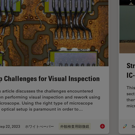
St
IC
p Challenges for Visual Inspection
This
s article discusses the challenges encountered
sect
n performing visual inspection and rework using
then
icroscope. Using the right type of microscope
mic
 optical setup is paramount in order to…
Sep 22, 2023
ホワイトぺーパー
外観検査用顕微鏡
Top Challenges for V