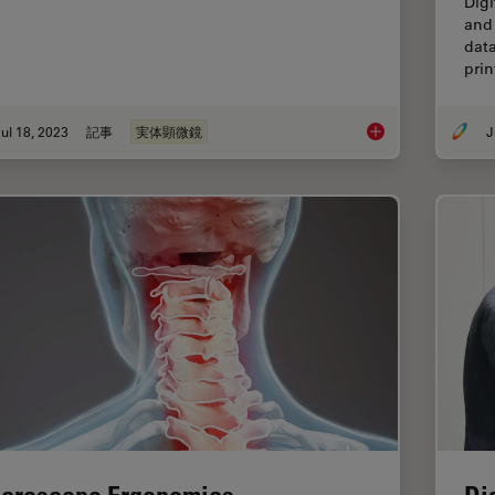
Digi
and 
data
pri
ul 18, 2023
記事
実体顕微鏡
J
Key Factors to Cons
croscope Ergonomics
Di