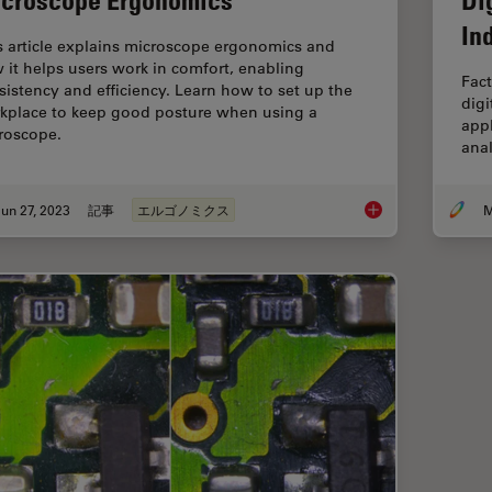
In
s article explains microscope ergonomics and
 it helps users work in comfort, enabling
Fact
sistency and efficiency. Learn how to set up the
digi
kplace to keep good posture when using a
appl
roscope.
anal
un 27, 2023
記事
エルゴノミクス
M
Microscope Ergonom