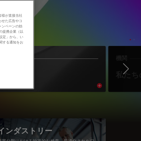
客様が直接当社
わせた広告やコ
ャンペーンの効
社の提携企業（以
の設定」から、い
に関する通知をお
作者
機関
Ne
著者紹介
私たち
cle
Read article
インダストリー
産業分野における効率的な検査、最適化されたワ