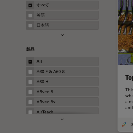
概要
すべて
Neurovascular Surgery
ガイド
英語
Red Reflex
日本語
SEM
Service
製品
STED
STELLARISの機能
All
TEM
A60 F & A60 S
To
Thunderイメージング
A60 H
Thi
TIRF
ARveo 8
whe
Upright Microscopy
a m
ARveo 8x
and
アプリケーションノート
AirTeach
イオンビームミリング
Aivia
インダストリー
Cell DIVE