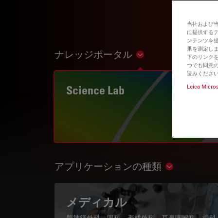
当社および
に提供する
ンテンツを
果を測定しま
ナレッジポータル
Show subnavigation
下のリンクを
つでも同意の
読みくださ
Science Lab
Leica Micro
アプリケーションの種類
Show subnav
メディカル
脳神経外科、眼科、形成外科、耳鼻咽喉科、歯科