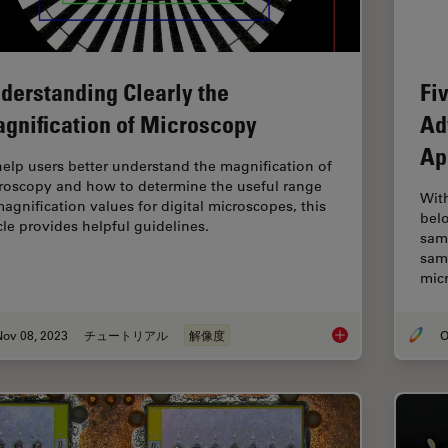
derstanding Clearly the
Fi
gnification of Microscopy
Ad
Ap
help users better understand the magnification of
roscopy and how to determine the useful range
Wit
magnification values for digital microscopes, this
belo
icle provides helpful guidelines.
sam
samp
mic
Nov 08, 2023
チュートリアル
解像度
O
Understanding Clear