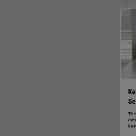
インペリアル・カレッジ・ロン
Cleanliness Analysis Systems
ドンイメージングハブ
DM IL LED
ウイルス学
DM ILM
ウルトラミクロトーム
DM1000
エルゴノミクス
DM1000 LED
エレクトロニクスおよび半導体
DM4 B & DM6 B
産業
DM4 M
エレクトロニクスのための断面
解析
DM4 P, DM750 P & Visoria P
オックスフォード・センター・
Ke
DM500
オブ・エクセレンス
Se
DM6 FS
オルガノイド＋3D細胞培養
DM6 M LIBS
This
カメラ
det
DM750
がん研究
bes
DM750 M
クライオSEM