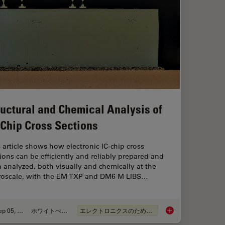
ructural and Chemical Analysis of
-Chip Cross Sections
 article shows how electronic IC-chip cross
ions can be efficiently and reliably prepared and
 analyzed, both visually and chemically at the
roscale, with the EM TXP and DM6 M LIBS…
Sep 05, 2023
ホワイトぺーパー
エレクトロニクスのための断面解析
isual Inspection
Structural and Chemi