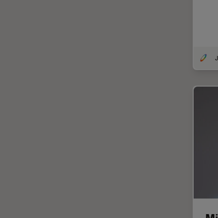
DM8000 M & DM12000 M
クライオ電子顕微鏡
DMi1
クリーニング
DMi8
コーティング
J
DVM6
コヒーレントラマン散乱(CRS)
EL6000
サンフランシスコ・イノベーシ
ョン・ハブ
EM AC20
サンプル調製
EM ACE200
ゼブラフィッシュの研究
EM ACE600
デジタルマイクロスコープ
EM AFS2
バイオファーマ
EM CPD300
バッテリー製造
EM CTD
プリント基板（PCB）
EM GP2
ボストン・イノベーション・ハ
EM ICE
Mi
ブ