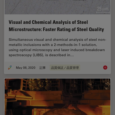
Visual and Chemical Analysis of Steel
Microstructure: Faster Rating of Steel Quality
Simultaneous visual and chemical analysis of steel non-
metallic inclusions with a 2-methods-in-1 solution,
using optical microscopy and laser induced breakdown
spectroscopy (LIBS), is described in…
May 06, 2020
記事
品質保証／品質管理
Visual a