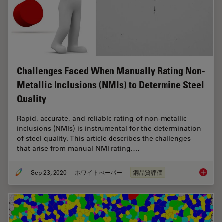
Challenges Faced When Manually Rating Non-
Metallic Inclusions (NMIs) to Determine Steel
Quality
Rapid, accurate, and reliable rating of non-metallic
inclusions (NMIs) is instrumental for the determination
of steel quality. This article describes the challenges
that arise from manual NMI rating,…
Sep 23, 2020
ホワイトぺーパー
鋼品質評価
Challen