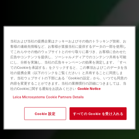
当社および当社の提携企業はクッキーおよびその他のトラッキング技術、お
客様の連絡先情報など、お客様が直接当社に提供するデータの一部を使用し
てこれらやその他のウェブサイトとのやり取りに基づき、お客様に合わせた
広告やコンテンツを提供し、ソーシャルメディアでのコンテンツ共有を可能
にし、分析を実施し、当社の広告キャンペーンの効果を測定します。「すべ
てのCookieを承認する」をクリックすると、この事項およびこのデータを当
社の提携企業（以下のリンクをご覧ください）と共有することに同意しま
す。当社ウェブサイトの下部にある「Cookieの設定」から、いつでも同意の
内容を変更することができます。当社の業務慣行の詳細につきましては、当
社のCookieに関する通知をお読みください
Cookie Notice
Leica Microsystems Cookie Partners Details
Cookie 設定
すべての Cookie を受け入れる