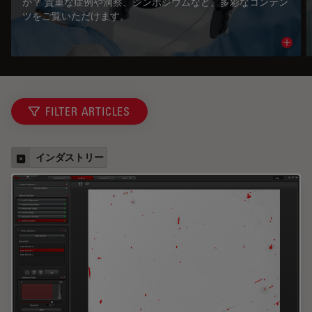
か？ 貴重な症例や洞察、シンポジウムなど、多彩なコンテン
ツをご覧いただけます。
Read 
FILTER ARTICLES
インダストリー