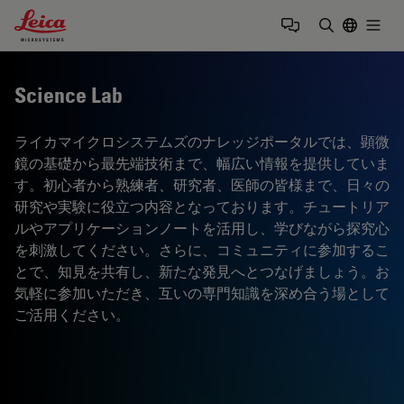
Leica Microsystems Logo
Togg
検索用語を
Science Lab
ライカマイクロシステムズのナレッジポータルでは、顕微
鏡の基礎から最先端技術まで、幅広い情報を提供していま
す。初心者から熟練者、研究者、医師の皆様まで、日々の
研究や実験に役立つ内容となっております。チュートリア
ルやアプリケーションノートを活用し、学びながら探究心
を刺激してください。さらに、コミュニティに参加するこ
とで、知見を共有し、新たな発見へとつなげましょう。お
気軽に参加いただき、互いの専門知識を深め合う場として
ご活用ください。