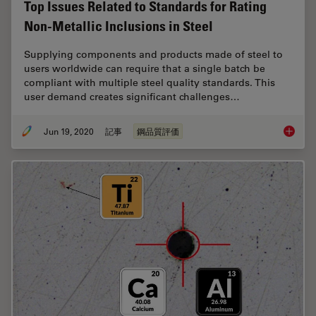
Top Issues Related to Standards for Rating
Non-Metallic Inclusions in Steel
Supplying components and products made of steel to
users worldwide can require that a single batch be
compliant with multiple steel quality standards. This
user demand creates significant challenges…
Jun 19, 2020
記事
鋼品質評価
Top Issu