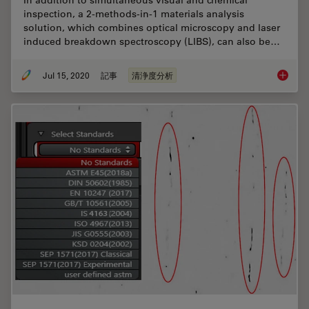
In addition to simultaneous visual and chemical
inspection, a 2-methods-in-1 materials analysis
solution, which combines optical microscopy and laser
induced breakdown spectroscopy (LIBS), can also be…
Jul 15, 2020
記事
清浄度分析
Depth P