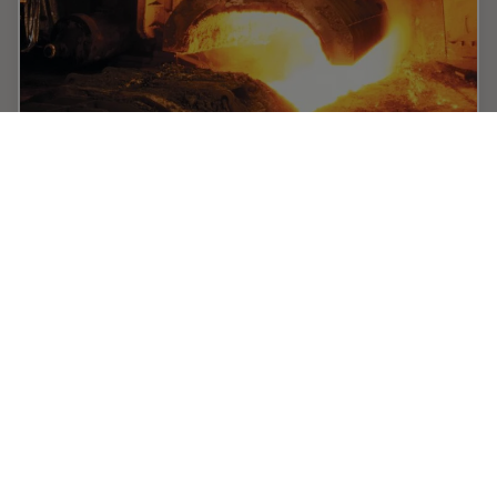
Rate the Quality of Your Steel: Free Webinar
and Report
This webinar and report describe optimal microscopy
solutions for rating steel quality in terms of non-
metallic inclusions and reviews the various
international and regional standards concerning…
Apr 28, 2020
記事
電子顕微鏡
Rate th