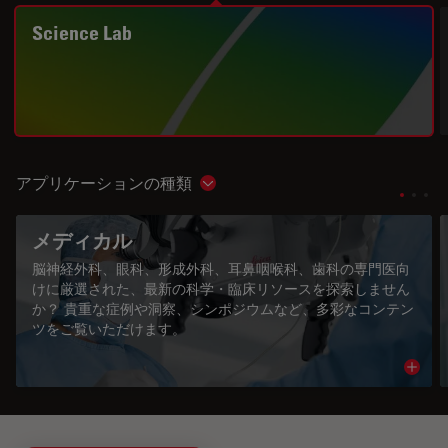
Science Lab
アプリケーションの種類
Show subnavigation
メディカル
脳神経外科、眼科、形成外科、耳鼻咽喉科、歯科の専門医向
けに厳選された、最新の科学・臨床リソースを探索しません
か？ 貴重な症例や洞察、シンポジウムなど、多彩なコンテン
ツをご覧いただけます。
Read 