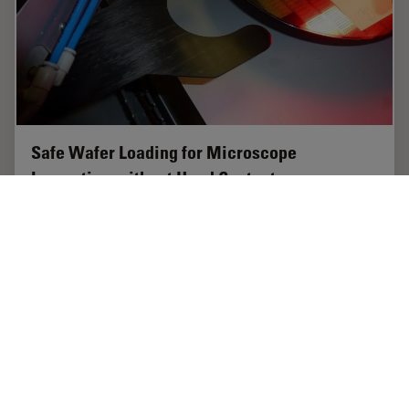
Safe Wafer Loading for Microscope
Inspection without Hand Contact
How automated silicon wafer loading for microscope
inspection helps improve microelectronics process
control and production efficiency is explained in this
article. Manual handling of wafers has a…
Feb 19, 2026
ケーススタディ
マイクロエレクトロニクス
Safe Wa