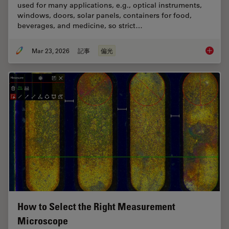
used for many applications, e.g., optical instruments,
windows, doors, solar panels, containers for food,
beverages, and medicine, so strict…
Mar 23, 2026
記事
偏光
Ensurin
How to Select the Right Measurement
Microscope