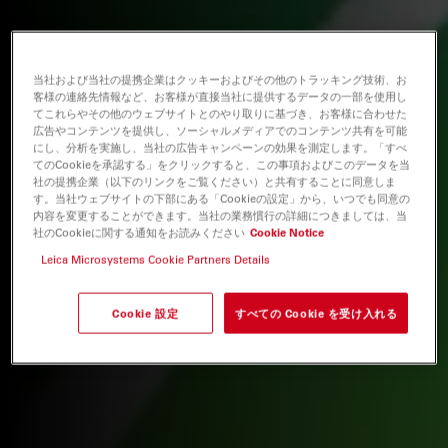
当社および当社の提携企業はクッキーおよびその他のトラッキング技術、お
客様の連絡先情報など、お客様が直接当社に提供するデータの一部を使用し
てこれらやその他のウェブサイトとのやり取りに基づき、お客様に合わせた
広告やコンテンツを提供し、ソーシャルメディアでのコンテンツ共有を可能
にし、分析を実施し、当社の広告キャンペーンの効果を測定します。「すべ
てのCookieを承認する」をクリックすると、この事項およびこのデータを当
社の提携企業（以下のリンクをご覧ください）と共有することに同意しま
す。当社ウェブサイトの下部にある「Cookieの設定」から、いつでも同意の
内容を変更することができます。当社の業務慣行の詳細につきましては、当
社のCookieに関する通知をお読みください
Cookie Notice
Leica Microsystems Cookie Partners Details
Cookie 設定
すべての Cookie を受け入れる