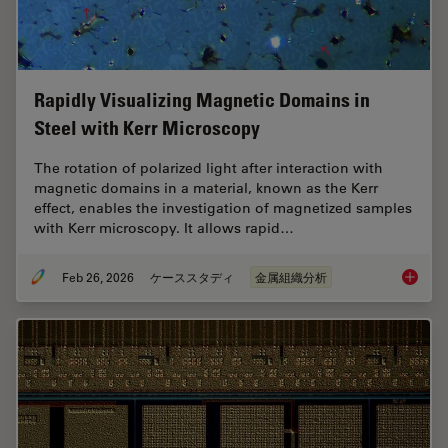
Rapidly Visualizing Magnetic Domains in
Steel with Kerr Microscopy
The rotation of polarized light after interaction with
magnetic domains in a material, known as the Kerr
effect, enables the investigation of magnetized samples
with Kerr microscopy. It allows rapid…
Feb 26, 2026
ケーススタディ
金属組織分析
Rapidly