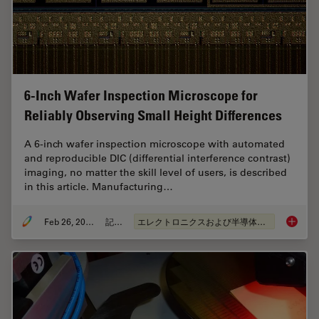
6-Inch Wafer Inspection Microscope for
Reliably Observing Small Height Differences
A 6-inch wafer inspection microscope with automated
and reproducible DIC (differential interference contrast)
imaging, no matter the skill level of users, is described
in this article. Manufacturing…
Feb 26, 2026
記事
エレクトロニクスおよび半導体産業
6-Inch 