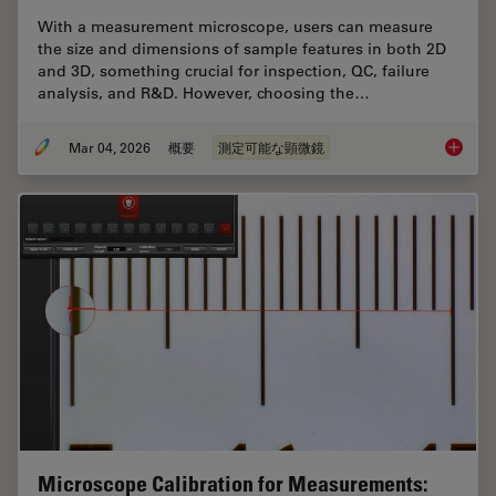
With a measurement microscope, users can measure
the size and dimensions of sample features in both 2D
and 3D, something crucial for inspection, QC, failure
analysis, and R&D. However, choosing the…
Mar 04, 2026
概要
測定可能な顕微鏡
How to 
Microscope Calibration for Measurements: