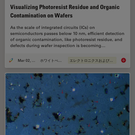
Visualizing Photoresist Residue and Organic
Contamination on Wafers
As the scale of integrated circuits (ICs) on
semiconductors passes below 10 nm, efficient detection
of organic contamination, like photoresist residue, and
defects during wafer inspection is becoming…
Mar 02, 2026
ホワイトぺーパー
エレクトロニクスおよび半導体産業
Visuali