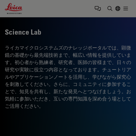
Leica Microsystems Logo
Togg
検索用語を
Science Lab
ライカマイクロシステムズのナレッジポータルでは、顕微
鏡の基礎から最先端技術まで、幅広い情報を提供していま
す。初心者から熟練者、研究者、医師の皆様まで、日々の
研究や実験に役立つ内容となっております。チュートリア
ルやアプリケーションノートを活用し、学びながら探究心
を刺激してください。さらに、コミュニティに参加するこ
とで、知見を共有し、新たな発見へとつなげましょう。お
気軽に参加いただき、互いの専門知識を深め合う場として
ご活用ください。