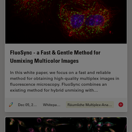
FluoSync - a Fast & Gentle Method for
Unmixing Multicolor Images
In this white paper, we focus on a fast and reliable
method for obtaining high-quality multiplex images in
fluorescence microscopy. FluoSync combines an
existing method for hybrid unmixing with…
Dec 05, 2022
Whitepaper
Räumliche Multiplex-Analyse
FluoSyn