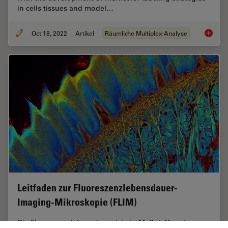
in cells tissues and model…
Oct 18, 2022
Artikel
Räumliche Multiplex-Analyse
Multipl
Leitfaden zur Fluoreszenzlebensdauer-
Imaging-Mikroskopie (FLIM)
Die Fluoreszenzlebensdauer ist ein Maß dafür, wie