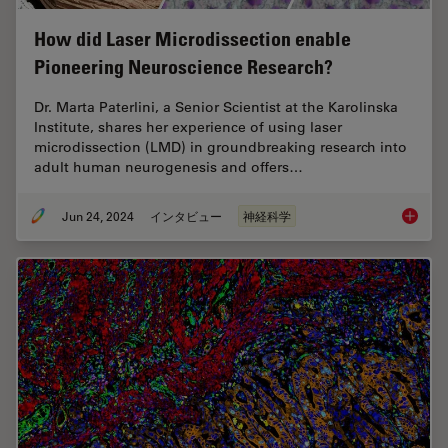
How did Laser Microdissection enable
Pioneering Neuroscience Research?
Dr. Marta Paterlini, a Senior Scientist at the Karolinska
Institute, shares her experience of using laser
microdissection (LMD) in groundbreaking research into
adult human neurogenesis and offers…
Jun 24, 2024
インタビュー
神経科学
How did