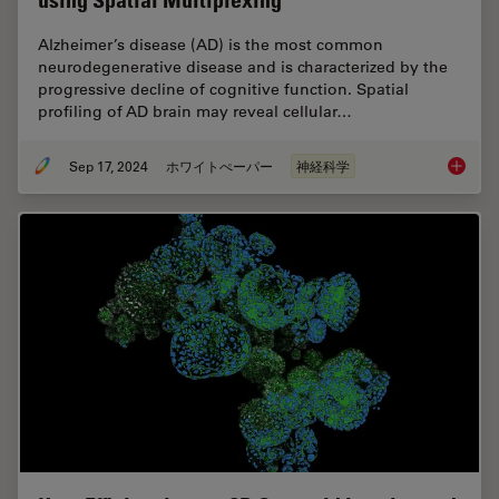
using Spatial Multiplexing
Alzheimer’s disease (AD) is the most common
neurodegenerative disease and is characterized by the
progressive decline of cognitive function. Spatial
profiling of AD brain may reveal cellular…
Sep 17, 2024
ホワイトぺーパー
神経科学
Probing