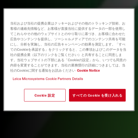
当社および当社の提携企業はクッキーおよびその他のトラッキング技術、お
客様の連絡先情報など、お客様が直接当社に提供するデータの一部を使用し
てこれらやその他のウェブサイトとのやり取りに基づき、お客様に合わせた
広告やコンテンツを提供し、ソーシャルメディアでのコンテンツ共有を可能
にし、分析を実施し、当社の広告キャンペーンの効果を測定します。「すべ
てのCookieを承認する」をクリックすると、この事項およびこのデータを当
社の提携企業（以下のリンクをご覧ください）と共有することに同意しま
す。当社ウェブサイトの下部にある「Cookieの設定」から、いつでも同意の
内容を変更することができます。当社の業務慣行の詳細につきましては、当
社のCookieに関する通知をお読みください
Cookie Notice
Leica Microsystems Cookie Partners Details
Cookie 設定
すべての Cookie を受け入れる