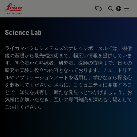
Leica Microsystems Logo
Togg
検索用語を
Science Lab
ライカマイクロシステムズのナレッジポータルでは、顕微
鏡の基礎から最先端技術まで、幅広い情報を提供していま
す。初心者から熟練者、研究者、医師の皆様まで、日々の
研究や実験に役立つ内容となっております。チュートリア
ルやアプリケーションノートを活用し、学びながら探究心
を刺激してください。さらに、コミュニティに参加するこ
とで、知見を共有し、新たな発見へとつなげましょう。お
気軽に参加いただき、互いの専門知識を深め合う場として
ご活用ください。