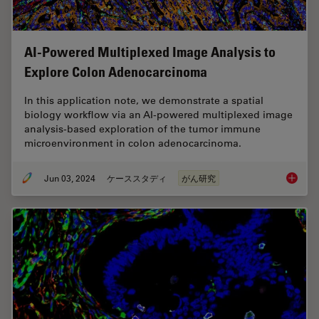
AI-Powered Multiplexed Image Analysis to
Explore Colon Adenocarcinoma
In this application note, we demonstrate a spatial
biology workflow via an AI-powered multiplexed image
analysis-based exploration of the tumor immune
microenvironment in colon adenocarcinoma.
Jun 03, 2024
ケーススタディ
がん研究
AI-Powe