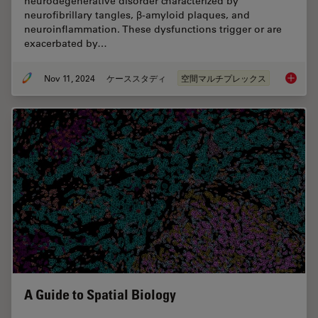
neurodegenerative disorder characterized by
neurofibrillary tangles, β-amyloid plaques, and
neuroinflammation. These dysfunctions trigger or are
exacerbated by…
Nov 11, 2024
ケーススタディ
空間マルチプレックス
Spatial
A Guide to Spatial Biology