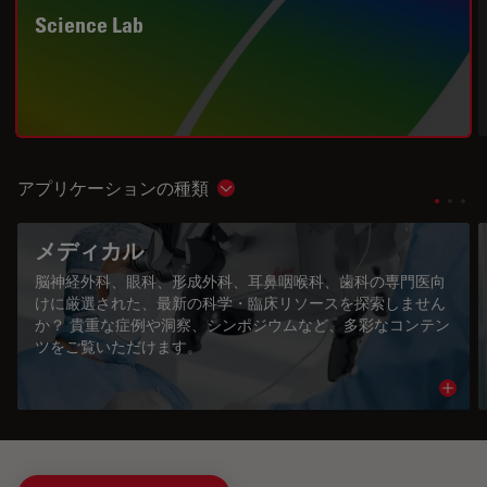
Science Lab
アプリケーションの種類
Show subnavigation
メディカル
脳神経外科、眼科、形成外科、耳鼻咽喉科、歯科の専門医向
けに厳選された、最新の科学・臨床リソースを探索しません
か？ 貴重な症例や洞察、シンポジウムなど、多彩なコンテン
ツをご覧いただけます。
Read 