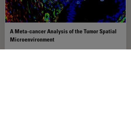
A Meta-cancer Analysis of the Tumor Spatial
Microenvironment
Learn how clustering analysis of Cell DIVE datasets in
Aivia can be used to understand tissue-specific and
pan-cancer mechanisms of cancer progression
Apr 26, 2024
ケーススタディ
がん研究
A Meta-