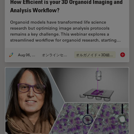
How Efficient is your 3D Organoid Imaging and
Analysis Workflow?
Organoid models have transformed life science
research but optimizing image analysis protocols
remains a key challenge. This webinar explores a
streamlined workflow for organoid research, starting…
Aug 06, 2024
オンラインセミナー
オルガノイド＋3D細胞培養
How Eff