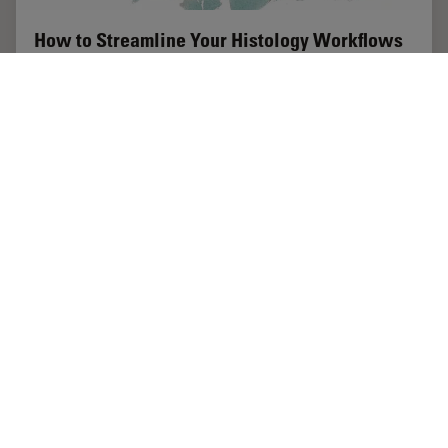
How to Streamline Your Histology Workflows
Streamline your histology workflows. The unique
Fluosync detection method embedded into Mica
enables high-res RGB color imaging in one shot.
Feb 28, 2024
ホワイトぺーパー
細胞生物学
How to 