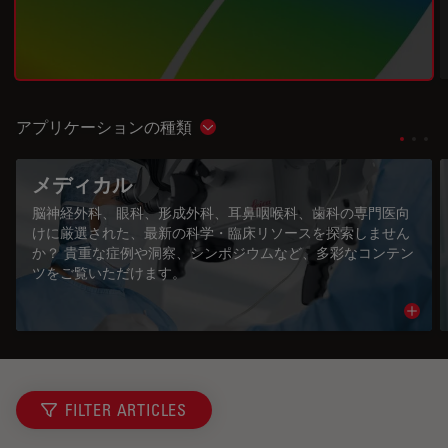
アプリケーションの種類
Show subnavigation
メディカル
脳神経外科、眼科、形成外科、耳鼻咽喉科、歯科の専門医向
けに厳選された、最新の科学・臨床リソースを探索しません
か？ 貴重な症例や洞察、シンポジウムなど、多彩なコンテン
ツをご覧いただけます。
Read 
FILTER ARTICLES