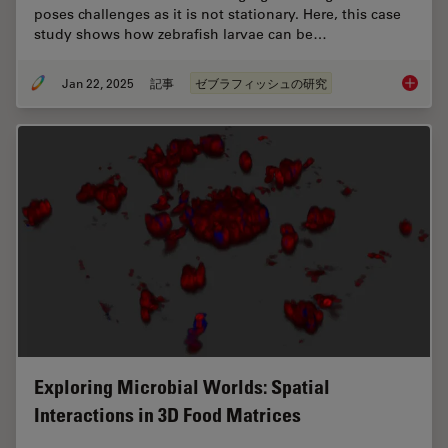
poses challenges as it is not stationary. Here, this case
study shows how zebrafish larvae can be…
Jan 22, 2025
記事
ゼブラフィッシュの研究
Overcom
Exploring Microbial Worlds: Spatial
Interactions in 3D Food Matrices