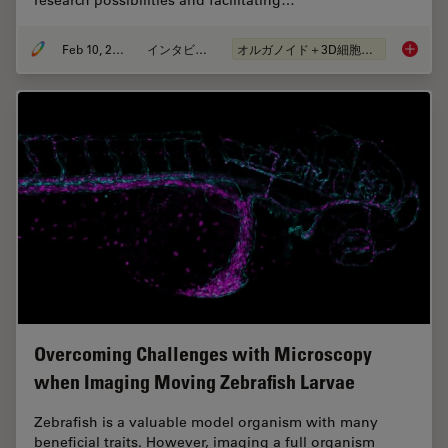
research possibilities and facilitating…
Feb 10, 2025
インタビュー
オルガノイド＋3D細胞培養
Mica: A
Overcoming Challenges with Microscopy
when Imaging Moving Zebrafish Larvae
Zebrafish is a valuable model organism with many
beneficial traits. However, imaging a full organism