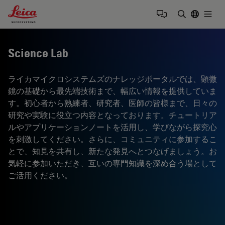
Leica Microsystems Logo
Togg
検索用語を
Science Lab
ライカマイクロシステムズのナレッジポータルでは、顕微
鏡の基礎から最先端技術まで、幅広い情報を提供していま
す。初心者から熟練者、研究者、医師の皆様まで、日々の
研究や実験に役立つ内容となっております。チュートリア
ルやアプリケーションノートを活用し、学びながら探究心
を刺激してください。さらに、コミュニティに参加するこ
とで、知見を共有し、新たな発見へとつなげましょう。お
気軽に参加いただき、互いの専門知識を深め合う場として
ご活用ください。