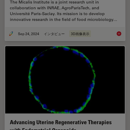
The Micalis Institute is a joint research unit in
collaboration with INRAE, AgroParisTech, and
Université Paris-Saclay. Its mission is to develop
innovative research in the field of food microbiology…
Sep 24, 2024
インタビュー
3D画像表示
Explorin
Advancing Uterine Regenerative Therapies