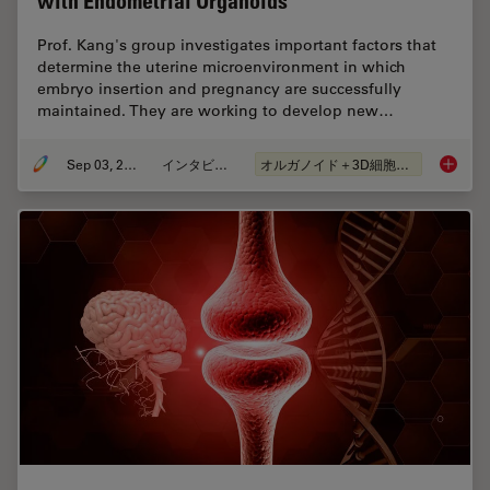
with Endometrial Organoids
Prof. Kang's group investigates important factors that
determine the uterine microenvironment in which
embryo insertion and pregnancy are successfully
maintained. They are working to develop new…
Sep 03, 2024
インタビュー
オルガノイド＋3D細胞培養
Advanci