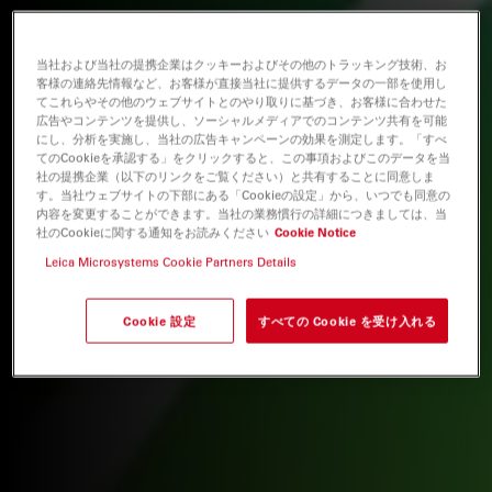
当社および当社の提携企業はクッキーおよびその他のトラッキング技術、お
客様の連絡先情報など、お客様が直接当社に提供するデータの一部を使用し
てこれらやその他のウェブサイトとのやり取りに基づき、お客様に合わせた
広告やコンテンツを提供し、ソーシャルメディアでのコンテンツ共有を可能
にし、分析を実施し、当社の広告キャンペーンの効果を測定します。「すべ
てのCookieを承認する」をクリックすると、この事項およびこのデータを当
社の提携企業（以下のリンクをご覧ください）と共有することに同意しま
す。当社ウェブサイトの下部にある「Cookieの設定」から、いつでも同意の
内容を変更することができます。当社の業務慣行の詳細につきましては、当
社のCookieに関する通知をお読みください
Cookie Notice
Leica Microsystems Cookie Partners Details
Cookie 設定
すべての Cookie を受け入れる