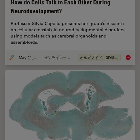
How do Cells Talk to Each Other During
Neurodevelopment?
Professor Silvia Capello presents her group’s research
on cellular crosstalk in neurodevelopmental disorders,
using models such as cerebral organoids and
assembloids.
May 21, 2024
オンラインセミナー
オルガノイド＋3D細胞培養
How do 