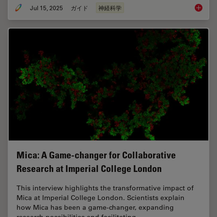
Jul 15, 2025
ガイド
神経科学
神経科
Mica: A Game-changer for Collaborative
Research at Imperial College London
This interview highlights the transformative impact of
Mica at Imperial College London. Scientists explain
how Mica has been a game-changer, expanding