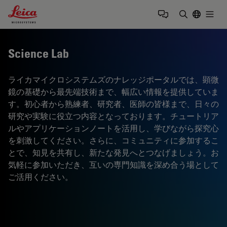
Leica Microsystems Logo
Togg
検索用語を
Science Lab
ライカマイクロシステムズのナレッジポータルでは、顕微
鏡の基礎から最先端技術まで、幅広い情報を提供していま
す。初心者から熟練者、研究者、医師の皆様まで、日々の
研究や実験に役立つ内容となっております。チュートリア
ルやアプリケーションノートを活用し、学びながら探究心
を刺激してください。さらに、コミュニティに参加するこ
とで、知見を共有し、新たな発見へとつなげましょう。お
気軽に参加いただき、互いの専門知識を深め合う場として
ご活用ください。