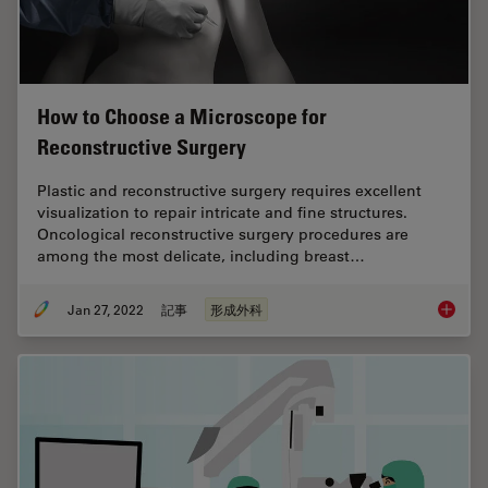
How to Choose a Microscope for
Reconstructive Surgery
Plastic and reconstructive surgery requires excellent
visualization to repair intricate and fine structures.
Oncological reconstructive surgery procedures are
among the most delicate, including breast…
Jan 27, 2022
記事
形成外科
How to 