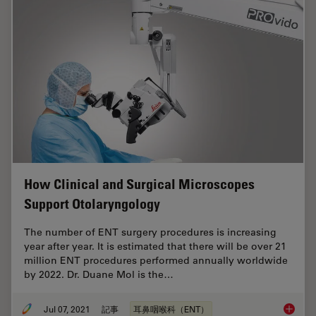
How Clinical and Surgical Microscopes
Support Otolaryngology
The number of ENT surgery procedures is increasing
year after year. It is estimated that there will be over 21
million ENT procedures performed annually worldwide
by 2022. Dr. Duane Mol is the…
Jul 07, 2021
記事
耳鼻咽喉科（ENT）
How Cli