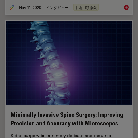
Nov 11, 2020
インタビュー
手術用顕微鏡
Plastic
Minimally Invasive Spine Surgery: Improving
Precision and Accuracy with Microscopes
Spine surgery is extremely delicate and requires