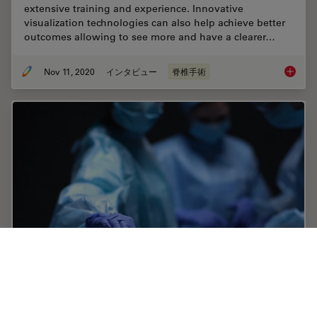
extensive training and experience. Innovative
visualization technologies can also help achieve better
outcomes allowing to see more and have a clearer…
Nov 11, 2020
インタビュー
脊椎手術
Minimal