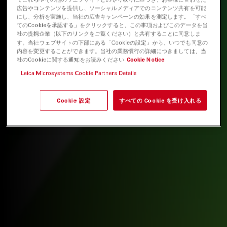
広告やコンテンツを提供し、ソーシャルメディアでのコンテンツ共有を可能
にし、分析を実施し、当社の広告キャンペーンの効果を測定します。「すべ
てのCookieを承認する」をクリックすると、この事項およびこのデータを当
社の提携企業（以下のリンクをご覧ください）と共有することに同意しま
す。当社ウェブサイトの下部にある「Cookieの設定」から、いつでも同意の
内容を変更することができます。当社の業務慣行の詳細につきましては、当
社のCookieに関する通知をお読みください
Cookie Notice
Leica Microsystems Cookie Partners Details
Cookie 設定
すべての Cookie を受け入れる