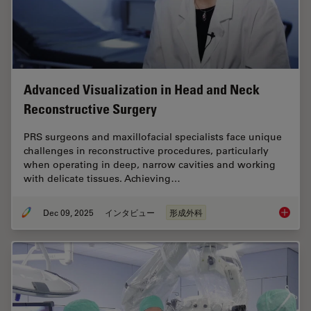
Advanced Visualization in Head and Neck
Reconstructive Surgery
PRS surgeons and maxillofacial specialists face unique
challenges in reconstructive procedures, particularly
when operating in deep, narrow cavities and working
with delicate tissues. Achieving…
Dec 09, 2025
インタビュー
形成外科
Advance