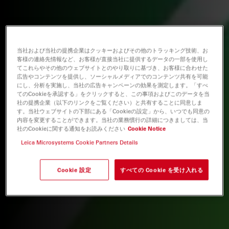
当社および当社の提携企業はクッキーおよびその他のトラッキング技術、お
客様の連絡先情報など、お客様が直接当社に提供するデータの一部を使用し
てこれらやその他のウェブサイトとのやり取りに基づき、お客様に合わせた
広告やコンテンツを提供し、ソーシャルメディアでのコンテンツ共有を可能
にし、分析を実施し、当社の広告キャンペーンの効果を測定します。「すべ
てのCookieを承認する」をクリックすると、この事項およびこのデータを当
社の提携企業（以下のリンクをご覧ください）と共有することに同意しま
す。当社ウェブサイトの下部にある「Cookieの設定」から、いつでも同意の
内容を変更することができます。当社の業務慣行の詳細につきましては、当
社のCookieに関する通知をお読みください
Cookie Notice
Leica Microsystems Cookie Partners Details
Cookie 設定
すべての Cookie を受け入れる