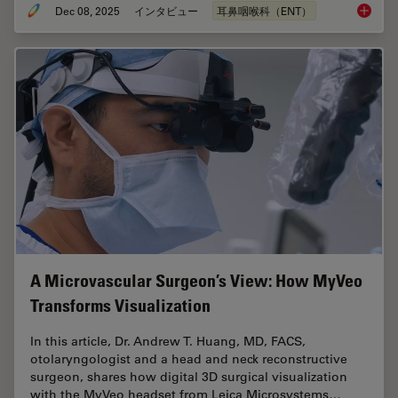
Dec 08, 2025
インタビュー
耳鼻咽喉科（ENT）
Advanced
A Microvascular Surgeon’s View: How MyVeo
Transforms Visualization
In this article, Dr. Andrew T. Huang, MD, FACS,
otolaryngologist and a head and neck reconstructive
surgeon, shares how digital 3D surgical visualization
with the MyVeo headset from Leica Microsystems…