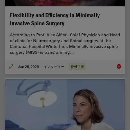
Flexibility and Efficiency in Minimally
Invasive Spine Surgery
According to Prof. Alex Alfieri, Chief Physician and Head
of clinic for Neurosurgery and Spinal surgery at the
Cantonal Hospital Winterthur, Minimally invasive spine
surgery (MISS) is transforming…
Jan 26, 2026
インタビュー
脊椎手術
Flexibil