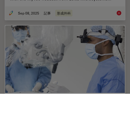
Sep 08, 2025
記事
形成外科
A Micro
Augmented Reality: Transforming
Neurosurgical Procedures
In this ebook, you will explore the exciting advances
that Augmented Reality (AR) brings to the field of