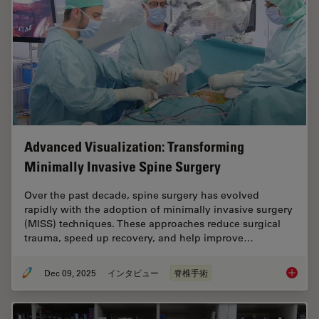
Advanced Visualization: Transforming
Minimally Invasive Spine Surgery
Over the past decade, spine surgery has evolved
rapidly with the adoption of minimally invasive surgery
(MISS) techniques. These approaches reduce surgical
trauma, speed up recovery, and help improve…
Dec 09, 2025
インタビュー
脊椎手術
Advance