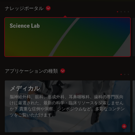
ナレッジポータル
Show subnavigation
Science Lab
アプリケーションの種類
Show subnavigation
メディカル
脳神経外科、眼科、形成外科、耳鼻咽喉科、歯科の専門医向
けに厳選された、最新の科学・臨床リソースを探索しません
か？ 貴重な症例や洞察、シンポジウムなど、多彩なコンテン
ツをご覧いただけます。
Read 