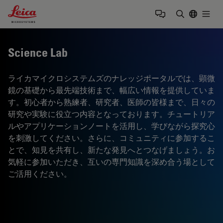
Leica Microsystems Logo
Togg
検索用語を
Science Lab
ライカマイクロシステムズのナレッジポータルでは、顕微
鏡の基礎から最先端技術まで、幅広い情報を提供していま
す。初心者から熟練者、研究者、医師の皆様まで、日々の
研究や実験に役立つ内容となっております。チュートリア
ルやアプリケーションノートを活用し、学びながら探究心
を刺激してください。さらに、コミュニティに参加するこ
とで、知見を共有し、新たな発見へとつなげましょう。お
気軽に参加いただき、互いの専門知識を深め合う場として
ご活用ください。