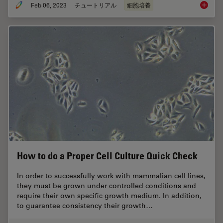
Feb 06, 2023
チュートリアル
細胞培養
How to 
How to do a Proper Cell Culture Quick Check
In order to successfully work with mammalian cell lines,
they must be grown under controlled conditions and
require their own specific growth medium. In addition,
to guarantee consistency their growth…