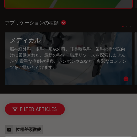
アプリケーションの種類
Show subnavigation
メディカル
脳神経外科、眼科、形成外科、耳鼻咽喉科、歯科の専門医向
けに厳選された、最新の科学・臨床リソースを探索しません
か？ 貴重な症例や洞察、シンポジウムなど、多彩なコンテン
ツをご覧いただけます。
Read 
FILTER ARTICLES
位相差顕微鏡