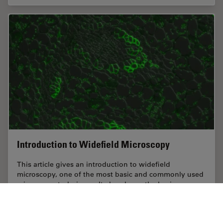
Introduction to Widefield Microscopy
This article gives an introduction to widefield
microscopy, one of the most basic and commonly used
microscopy techniques. It also shows the basic
differences between widefield and confocal…
Jun 29, 2017
記事
ワイドフィールド顕微鏡
Introdu