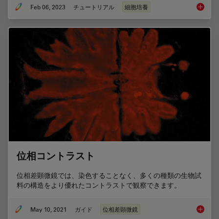
Feb 06, 2023
チュートリアル
細胞培養
How to 
位相コントラスト
位相差顕微鏡では、染色することなく、多くの種類の生物試
料の構造をより優れたコントラストで観察できます。
May 10, 2021
ガイド
位相差顕微鏡
位相コ