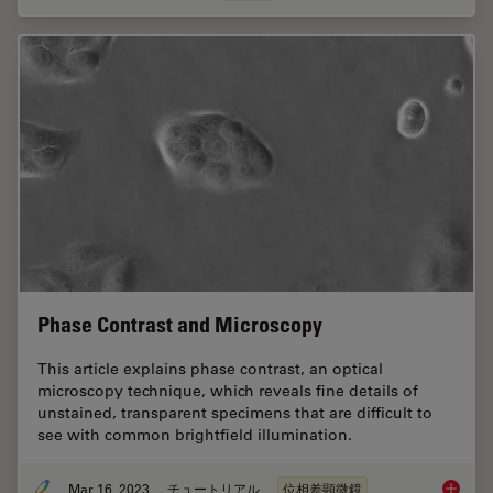
Phase Contrast and Microscopy
This article explains phase contrast, an optical
microscopy technique, which reveals fine details of
unstained, transparent specimens that are difficult to
see with common brightfield illumination.
Mar 16, 2023
チュートリアル
位相差顕微鏡
Phase C