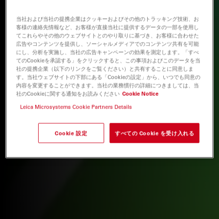
当社および当社の提携企業はクッキーおよびその他のトラッキング技術、お
客様の連絡先情報など、お客様が直接当社に提供するデータの一部を使用し
てこれらやその他のウェブサイトとのやり取りに基づき、お客様に合わせた
広告やコンテンツを提供し、ソーシャルメディアでのコンテンツ共有を可能
にし、分析を実施し、当社の広告キャンペーンの効果を測定します。「すべ
てのCookieを承認する」をクリックすると、この事項およびこのデータを当
社の提携企業（以下のリンクをご覧ください）と共有することに同意しま
す。当社ウェブサイトの下部にある「Cookieの設定」から、いつでも同意の
内容を変更することができます。当社の業務慣行の詳細につきましては、当
社のCookieに関する通知をお読みください
Cookie Notice
Leica Microsystems Cookie Partners Details
Cookie 設定
すべての Cookie を受け入れる