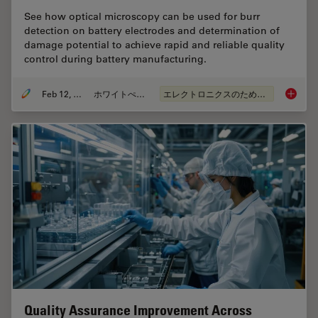
See how optical microscopy can be used for burr
detection on battery electrodes and determination of
damage potential to achieve rapid and reliable quality
control during battery manufacturing.
Feb 12, 2026
ホワイトぺーパー
エレクトロニクスのための断面解析
Burr De
Quality Assurance Improvement Across