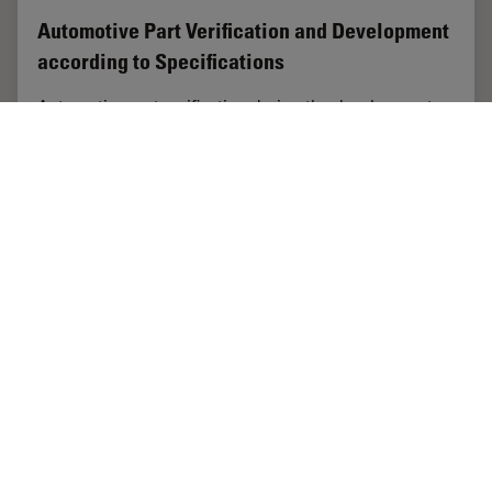
Automotive Part Verification and Development
according to Specifications
Automotive part verification during the development
and production of parts and components by suppliers
or manufacturers is important for ensuring that
specifications are met. Specifications are…
Feb 20, 2025
ホワイトぺーパー
デジタルマイクロスコープ
Automot