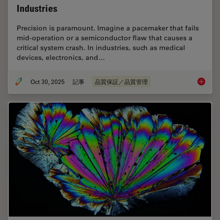
Industries
Precision is paramount. Imagine a pacemaker that fails
mid-operation or a semiconductor flaw that causes a
critical system crash. In industries, such as medical
devices, electronics, and…
Oct 30, 2025
記事
品質保証／品質管理
Quality