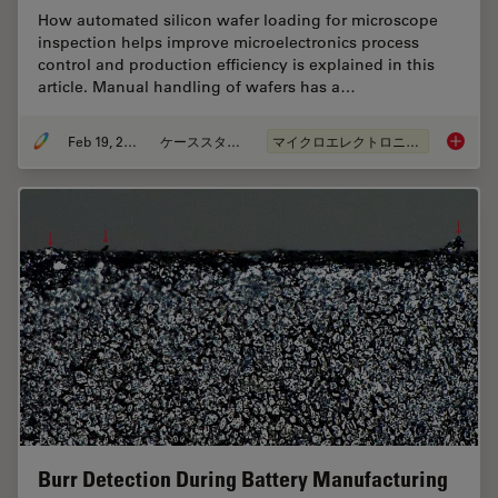
How automated silicon wafer loading for microscope
inspection helps improve microelectronics process
control and production efficiency is explained in this
article. Manual handling of wafers has a…
Feb 19, 2026
ケーススタディ
マイクロエレクトロニクス
Safe Wa
Burr Detection During Battery Manufacturing