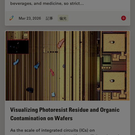
beverages, and medicine, so strict…
Mar 23, 2026
記事
偏光
Ensurin
Visualizing Photoresist Residue and Organic
Contamination on Wafers
As the scale of integrated circuits (ICs) on