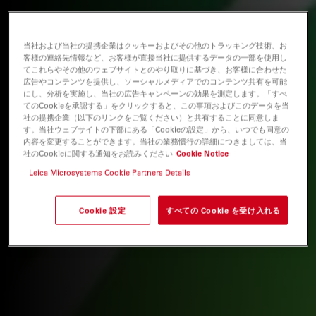
当社および当社の提携企業はクッキーおよびその他のトラッキング技術、お
客様の連絡先情報など、お客様が直接当社に提供するデータの一部を使用し
てこれらやその他のウェブサイトとのやり取りに基づき、お客様に合わせた
広告やコンテンツを提供し、ソーシャルメディアでのコンテンツ共有を可能
にし、分析を実施し、当社の広告キャンペーンの効果を測定します。「すべ
てのCookieを承認する」をクリックすると、この事項およびこのデータを当
社の提携企業（以下のリンクをご覧ください）と共有することに同意しま
す。当社ウェブサイトの下部にある「Cookieの設定」から、いつでも同意の
内容を変更することができます。当社の業務慣行の詳細につきましては、当
社のCookieに関する通知をお読みください
Cookie Notice
Leica Microsystems Cookie Partners Details
Cookie 設定
すべての Cookie を受け入れる