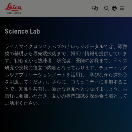
Leica Microsystems Logo
Togg
検索用語を
Science Lab
ライカマイクロシステムズのナレッジポータルでは、顕微
鏡の基礎から最先端技術まで、幅広い情報を提供していま
す。初心者から熟練者、研究者、医師の皆様まで、日々の
研究や実験に役立つ内容となっております。チュートリア
ルやアプリケーションノートを活用し、学びながら探究心
を刺激してください。さらに、コミュニティに参加するこ
とで、知見を共有し、新たな発見へとつなげましょう。お
気軽に参加いただき、互いの専門知識を深め合う場として
ご活用ください。