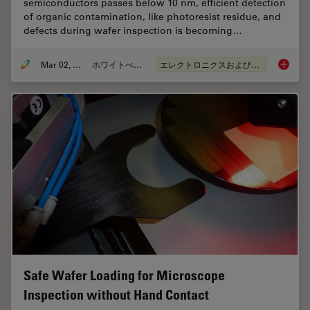
semiconductors passes below 10 nm, efficient detection
of organic contamination, like photoresist residue, and
defects during wafer inspection is becoming…
Mar 02, 2026
ホワイトぺーパー
エレクトロニクスおよび半導体産業
Visuali
Safe Wafer Loading for Microscope
Inspection without Hand Contact