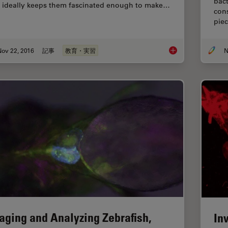
bact
 ideally keeps them fascinated enough to make…
con
piec
Nov 22, 2016
記事
教育・実習
N
Factors for Selecti
aging and Analyzing Zebrafish,
In