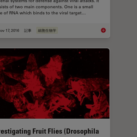
erial systems for defense against viral attacks. It
sists of two main components. One is a small
e of RNA which binds to the viral target…
ov 17, 2016
記事
細胞生物学
ng Student Microscopes
Gene Editing with C
vestigating Fruit Flies (Drosophila