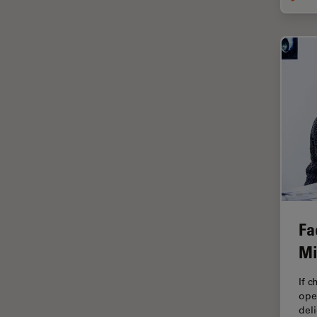
インペリアル・カレッジ・ロン
Cleanliness Analysis Systems
ドンイメージングハブ
DM IL LED
ウイルス学
DM ILM
ウルトラミクロトーム
DM1000
エルゴノミクス
DM1000 LED
エレクトロニクスおよび半導体
DM4 B & DM6 B
産業
DM4 M
エレクトロニクスのための断面
解析
DM4 P, DM750 P & Visoria P
オックスフォード・センター・
DM500
オブ・エクセレンス
Fa
DM6 FS
オルガノイド＋3D細胞培養
Mi
DM6 M LIBS
カメラ
If 
DM750
がん研究
ope
del
DM750 M
クライオSEM