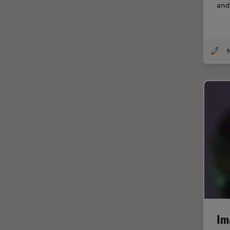
and
DM8000 M & DM12000 M
クライオ電子顕微鏡
DMi1
クリーニング
DMi8
コーティング
DVM6
コヒーレントラマン散乱(CRS)
EL6000
サンフランシスコ・イノベーシ
ョン・ハブ
EM AC20
サンプル調製
EM ACE200
ゼブラフィッシュの研究
EM ACE600
デジタルマイクロスコープ
EM AFS2
バイオファーマ
EM CPD300
バッテリー製造
EM CTD
プリント基板（PCB）
EM GP2
Im
ボストン・イノベーション・ハ
EM ICE
ブ