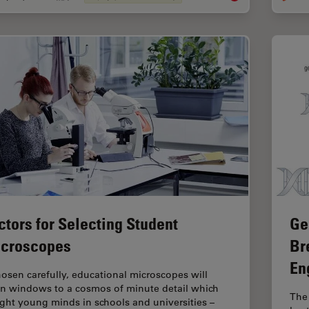
ctors for Selecting Student
Ge
croscopes
Br
En
chosen carefully, educational microscopes will
n windows to a cosmos of minute detail which
The 
ight young minds in schools and universities –