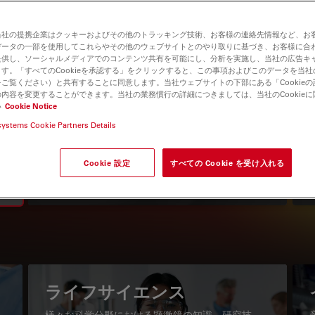
当社の提携企業はクッキーおよびその他のトラッキング技術、お客様の連絡先情報など、お
データの一部を使用してこれらやその他のウェブサイトとのやり取りに基づき、お客様に合
提供し、ソーシャルメディアでのコンテンツ共有を可能にし、分析を実施し、当社の広告キ
す。「すべてのCookieを承認する」をクリックすると、この事項およびこのデータを当
ご覧ください）と共有することに同意します。当社ウェブサイトの下部にある「Cookie
内容を変更することができます。当社の業務慣行の詳細につきましては、当社のCookie
い
Cookie Notice
systems Cookie Partners Details
知識ポータル
最新の記事を読む
Cookie 設定
すべての Cookie を受け入れる
Read arti
igation
ライフサイエンス
様々な科学分野における顕微鏡の知識、研究技