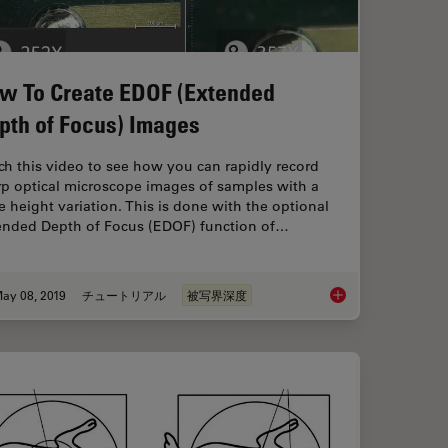
w To Create EDOF (Extended
pth of Focus) Images
h this video to see how you can rapidly record
rp optical microscope images of samples with a
e height variation. This is done with the optional
ended Depth of Focus (EDOF) function of…
ay 08, 2019
チュートリアル
被写界深度
ptions
How To Create EDOF 