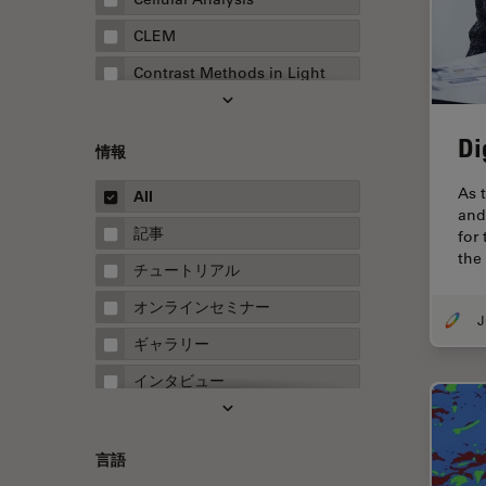
CLEM
Contrast Methods in Light
Microscopy
Drosophila Research
Di
情報
EMBLイメージングセンター
As 
All
FLIM（蛍光寿命イメージング顕
and
微鏡法）
記事
for
the
FluoSync
チュートリアル
FRAP
オンラインセミナー
FRET
ギャラリー
Fテクニック
インタビュー
HyD
ホワイトぺーパー
Inverted Microscopy
ケーススタディ
言語
Neuro-Oncology