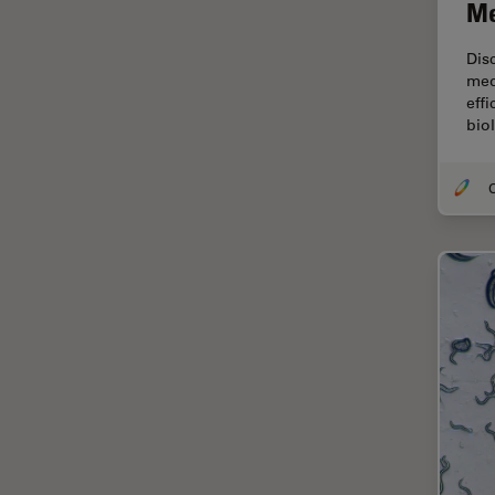
Me
EM KMR3
マイクロエレクトロニクス
EM RAPID
Dis
マイクロサージェリー
med
EM TIC 3X
eff
マイクロハブ・イメージング
biol
EM TP
メディカル
EM TXP
モデル生物
O
EM VCT500
ライトシート顕微鏡
EZ4
ライフサイエンス
Emspira 3
ライブセルイメージング
EnFocus
ラベルフリー
Enersight
レーザーマイクロダイセクショ
ン（LMD）
FL400
レーザー誘起ブレークダウン分
FL560
光法(LIBS)
FL800
ワイドフィールド顕微鏡