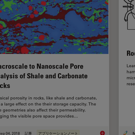
Ro
croscale to Nanoscale Pore
Lea
hams
alysis of Shale and Carbonate
mic
cks
rese
sical porosity in rocks, like shale and carbonate,
 a large effect on the their storage capacity. The
e geometries also affect their permeability.
ging the visible pore space provides…
ep 04, 2018
記事
アプリケーションノート
M
Macroscale to Nanos