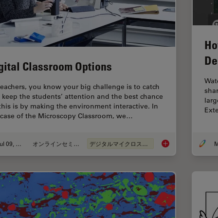
Ho
De
gital Classroom Options
Watc
teachers, you know your big challenge is to catch
sha
 keep the students’ attention and the best chance
larg
 this is by making the environment interactive. In
Ext
 case of the Microscopy Classroom, we…
Jul 09, 2019
オンラインセミナー
デジタルマイクロスコープ
M
Digital Classroom O