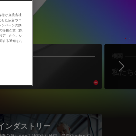
客様が直接当社
わせた広告やコ
ャンペーンの効
社の提携企業（以
の設定」から、い
に関する通知をお
作者
機関
Ne
著者紹介
私たち
cle
Read article
インダストリー
産業分野における効率的な検査、最適化されたワ