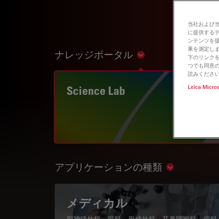
当社および
に提供する
ンテンツを
果を測定しま
ナレッジポータル
Show subnavigation
下のリンクを
つでも同意の
読みくださ
Science Lab
Leica Micro
アプリケーションの種類
Show subnav
メディカル
脳神経外科、眼科、形成外科、耳鼻咽喉科、歯科