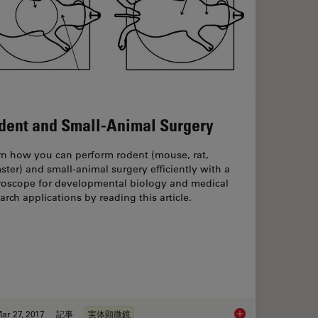
dent and Small-Animal Surgery
rn how you can perform rodent (mouse, rat,
ter) and small-animal surgery efficiently with a
roscope for developmental biology and medical
arch applications by reading this article.
ar 27, 2017
記事
実体顕微鏡
cale Pore Analysis of Shale and Carbonate Rocks
Rodent and Small-A