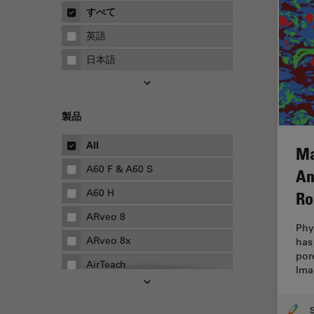
概要
すべて
Neurovascular Surgery
ガイド
英語
Red Reflex
日本語
SEM
Service
製品
STED
STELLARISの機能
All
Ma
TEM
A60 F & A60 S
An
Thunderイメージング
A60 H
Ro
TIRF
ARveo 8
Phy
Upright Microscopy
ARveo 8x
has
por
アプリケーションノート
AirTeach
Ima
イオンビームミリング
Aivia
インダストリー
S
Cell DIVE