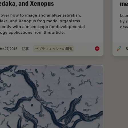
daka, and Xenopus
me
cover how to image and analyze zebrafish,
Lear
aka, and Xenopus frog model organisms
fly 
iciently with a microscope for developmental
deve
ogy applications from this article.
ct 27, 2016
記事
ゼブラフィッシュの研究
S
Imaging and Analyzi