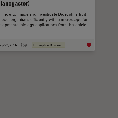
lanogaster)
n how to image and investigate Drosophila fruit
model organisms efficiently with a microscope for
lopmental biology applications from this article.
ep 22, 2016
記事
Drosophila Research
ng Zebrafish, Medaka, and Xenopus
Investigating Fruit F