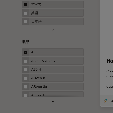
概要
すべて
Neurovascular Surgery
ガイド
英語
Red Reflex
日本語
SEM
Service
製品
STED
STELLARISの機能
All
Ho
TEM
A60 F & A60 S
Thunderイメージング
A60 H
Cle
goo
TIRF
ARveo 8
mic
Upright Microscopy
qua
ARveo 8x
アプリケーションノート
AirTeach
J
イオンビームミリング
Aivia
インダストリー
Cell DIVE