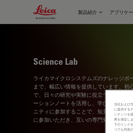
Leica Microsystems Logo
製品紹介
アプリケ
Science Lab
ライカマイクロシステムズのナレッジポ
まで、幅広い情報を提供しています。初
で、日々の研究や実験に役立つ内容とな
ーションノートを活用し、学びながら探
当社および
に提供する
ニティに参加することで、知見を共有し
ンテンツを
に参加いただき、互いの専門知識を深め
果を測定しま
下のリンクを
つでも同意の