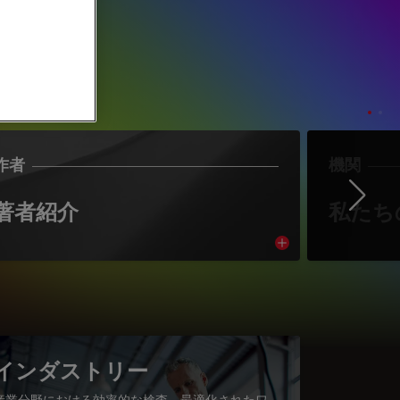
作者
機関
Ne
著者紹介
私たち
cle
Read article
インダストリー
産業分野における効率的な検査、最適化されたワ