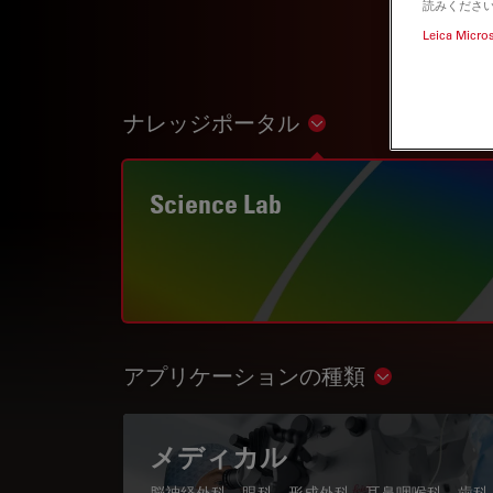
読みくださ
Leica Micro
ナレッジポータル
Show subnavigation
Science Lab
アプリケーションの種類
Show subnav
メディカル
脳神経外科、眼科、形成外科、耳鼻咽喉科、歯科