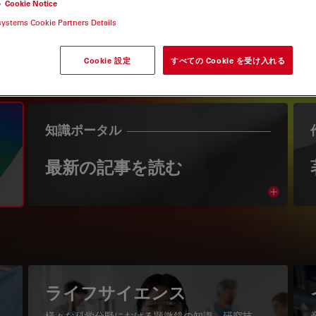
い
Cookie Notice
systems Cookie Partners Details
Cookie 設定
すべての Cookie を受け入れる
知識ポータル
最新の記事を読む
Read arti
igation
ライフサイエンス
様々な科学分野における顕微鏡の知識、研究技