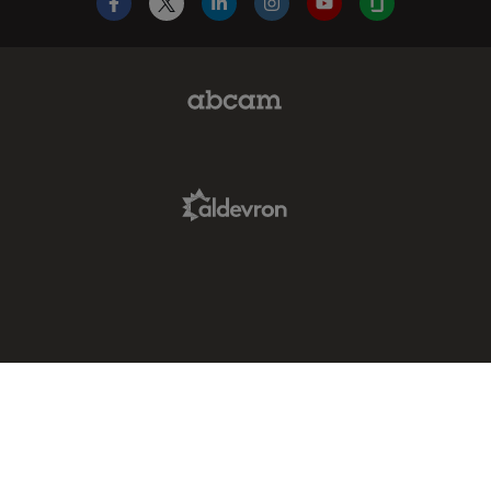
Facebook
X
LinkedIn
Instagram
YouTube
Glassdoor
Abcam Limited Link
Aldevron Link