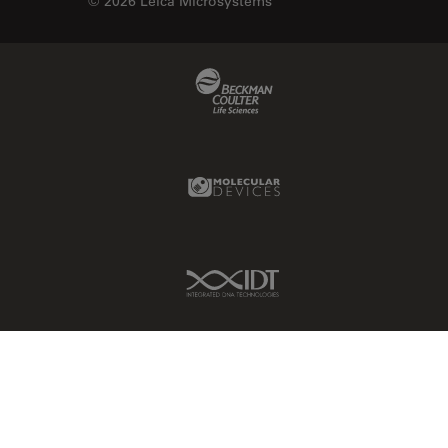
© 2026 Leica Microsystems
DM8000 M & DM12000 M
クライオ電子顕微鏡
DMi1
クリーニング
Beckman Coulter Link
DMi8
コーティング
DVM6
コヒーレントラマン散乱(CRS)
EL6000
サンフランシスコ・イノベーシ
Molecular Devices Link
ョン・ハブ
EM AC20
サンプル調製
EM ACE200
ゼブラフィッシュの研究
EM ACE600
IDT Link
デジタルマイクロスコープ
EM AFS2
バイオファーマ
EM CPD300
バッテリー製造
EM CTD
プリント基板（PCB）
EM GP2
ボストン・イノベーション・ハ
EM ICE
ブ