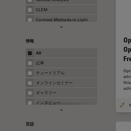
CLEM
Contrast Methods in Light
Microscopy
Drosophila Research
Op
情報
EMBLイメージングセンター
Op
All
FLIM（蛍光寿命イメージング顕
Fr
微鏡法）
記事
Opt
FluoSync
チュートリアル
whi
FRAP
thi
オンラインセミナー
ach
FRET
ギャラリー
Fテクニック
インタビュー
HyD
ホワイトぺーパー
Inverted Microscopy
ケーススタディ
言語
Neuro-Oncology