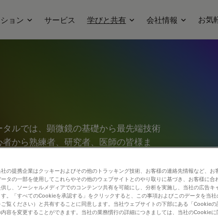
お気
ーション
サービス
学びと共有
会社情報
ータルでは、顕微鏡の基礎から最先端技術
心者から熟練者、研究者、医師の皆様ま
っております。チュートリアルやアプリケ
究心を刺激してください。さらに、コミュ
当社の提携企業はクッキーおよびその他のトラッキング技術、お客様の連絡先情報など、お
データの一部を使用してこれらやその他のウェブサイトとのやり取りに基づき、お客様に合
、新たな発見へとつなげましょう。お気軽
提供し、ソーシャルメディアでのコンテンツ共有を可能にし、分析を実施し、当社の広告キ
合う場としてご活用ください。
す。「すべてのCookieを承認する」をクリックすると、この事項およびこのデータを当
ご覧ください）と共有することに同意します。当社ウェブサイトの下部にある「Cookie
内容を変更することができます。当社の業務慣行の詳細につきましては、当社のCookie