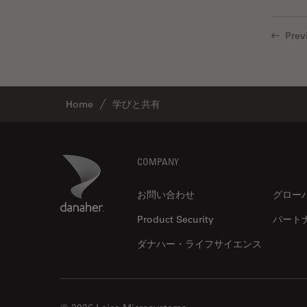
インペリアル・カレッジ・ロン
Cleanliness Analysis Systems
ドンイメージングハブ
Prev
DM IL LED
ウイルス学
DM ILM
ウルトラミクロトーム
DM1000
エルゴノミクス
Home
学びと共有
DM1000 LED
エレクトロニクスおよび半導体
DM4 B & DM6 B
産業
DM4 M
Footer
Danaher Logo
COMPANY
エレクトロニクスのための断面
解析
DM4 P, DM750 P & Visoria P
お問い合わせ
グロー
オックスフォード・センター・
DM500
オブ・エクセレンス
Product Security
パート
DM6 FS
オルガノイド＋3D細胞培養
ダナハー・ライフサイエンス
DM6 M LIBS
カメラ
DM750
がん研究
DM750 M
クライオSEM