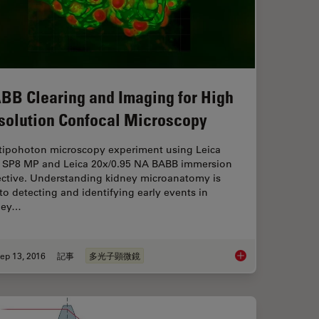
BB Clearing and Imaging for High
solution Confocal Microscopy
tipohoton microscopy experiment using Leica
 SP8 MP and Leica 20x/0.95 NA BABB immersion
ective. Understanding kidney microanatomy is
to detecting and identifying early events in
ney…
ep 13, 2016
記事
多光子顕微鏡
Interplay of Optical Components for Aberration Free Microscopy
BABB Clearing and I