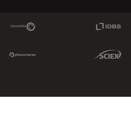
Genedata Link
IDBS Link
Phenomenex Link
Sciex Link