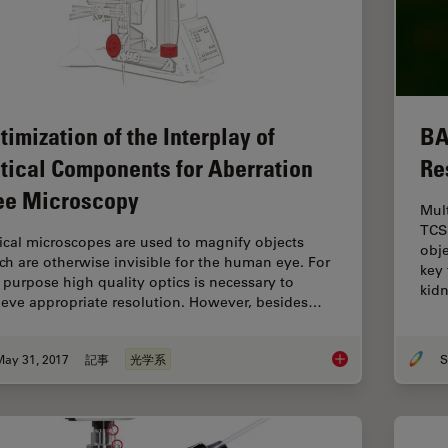
timization of the Interplay of
BA
tical Components for Aberration
Re
ee Microscopy
Mul
TCS
ical microscopes are used to magnify objects
obj
ch are otherwise invisible for the human eye. For
key 
s purpose high quality optics is necessary to
kid
ieve appropriate resolution. However, besides…
May 31, 2017
記事
光学系
S
Optimization of the 