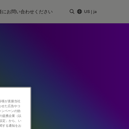
軽にお問い合わせください
US
|
ja
検索用語を入力
客様が直接当社
わせた広告やコ
ャンペーンの効
社の提携企業（以
の設定」から、い
に関する通知をお