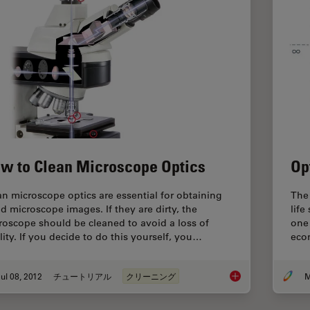
w to Clean Microscope Optics
Op
an microscope optics are essential for obtaining
The 
d microscope images. If they are dirty, the
life
roscope should be cleaned to avoid a loss of
one 
lity. If you decide to do this yourself, you…
econ
ul 08, 2012
チュートリアル
クリーニング
M
How to Clean Micros