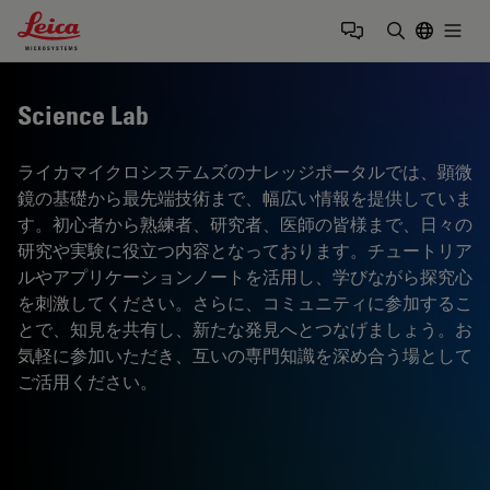
Leica Microsystems Logo
Togg
検索用語を
Science Lab
ライカマイクロシステムズのナレッジポータルでは、顕微
鏡の基礎から最先端技術まで、幅広い情報を提供していま
す。初心者から熟練者、研究者、医師の皆様まで、日々の
研究や実験に役立つ内容となっております。チュートリア
ルやアプリケーションノートを活用し、学びながら探究心
を刺激してください。さらに、コミュニティに参加するこ
とで、知見を共有し、新たな発見へとつなげましょう。お
気軽に参加いただき、互いの専門知識を深め合う場として
ご活用ください。