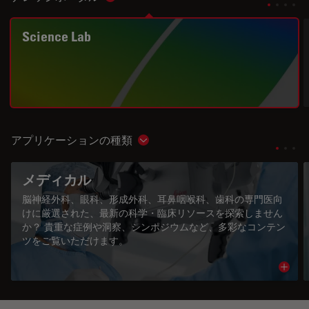
Show subnavigation
Science Lab
アプリケーションの種類
Show subnavigation
メディカル
脳神経外科、眼科、形成外科、耳鼻咽喉科、歯科の専門医向
けに厳選された、最新の科学・臨床リソースを探索しません
か？ 貴重な症例や洞察、シンポジウムなど、多彩なコンテン
ツをご覧いただけます。
Read 