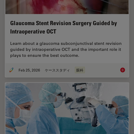
Glaucoma Stent Revision Surgery Guided by
Intraoperative OCT
Learn about a glaucoma subconjunctival stent revision
guided by intraoperative OCT and the important role it
plays to ensure the best outcome.
Feb 25, 2026
ケーススタディ
眼科
Glaucom