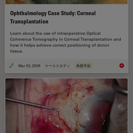
Ophthalmology Case Study: Corneal
Transplantation
Learn about the use of intraoperative Optical
Coherence Tomography in Corneal Transplantation and
how it helps achieve correct positioning of donor
tissue.
Mar 03, 2026
ケーススタディ
角膜手術
Ophthal