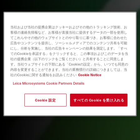
当社および当社の提携企業はクッキーおよびその他のトラッキング技術、お
客様の連絡先情報など、お客様が直接当社に提供するデータの一部を使用し
てこれらやその他のウェブサイトとのやり取りに基づき、お客様に合わせた
広告やコンテンツを提供し、ソーシャルメディアでのコンテンツ共有を可能
にし、分析を実施し、当社の広告キャンペーンの効果を測定します。「すべ
てのCookieを承認する」をクリックすると、この事項およびこのデータを当
社の提携企業（以下のリンクをご覧ください）と共有することに同意しま
す。当社ウェブサイトの下部にある「Cookieの設定」から、いつでも同意の
内容を変更することができます。当社の業務慣行の詳細につきましては、当
社のCookieに関する通知をお読みください
Cookie Notice
Leica Microsystems Cookie Partners Details
Cookie 設定
すべての Cookie を受け入れる