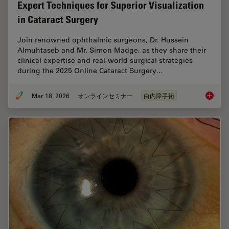
Expert Techniques for Superior Visualization
in Cataract Surgery
Join renowned ophthalmic surgeons, Dr. Hussein
Almuhtaseb and Mr. Simon Madge, as they share their
clinical expertise and real-world surgical strategies
during the 2025 Online Cataract Surgery…
Mar 18, 2026
オンラインセミナー
白内障手術
Expert T