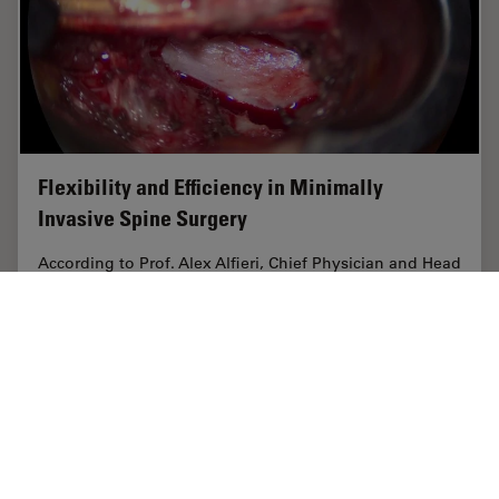
Flexibility and Efficiency in Minimally
Invasive Spine Surgery
According to Prof. Alex Alfieri, Chief Physician and Head
of clinic for Neurosurgery and Spinal surgery at the
Cantonal Hospital Winterthur, Minimally invasive spine
surgery (MISS) is transforming…
Jan 26, 2026
インタビュー
脊椎手術
Flexibil