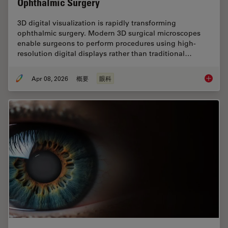
Ophthalmic Surgery
3D digital visualization is rapidly transforming
ophthalmic surgery. Modern 3D surgical microscopes
enable surgeons to perform procedures using high-
resolution digital displays rather than traditional…
Apr 08, 2026
概要
眼科
4 Key B