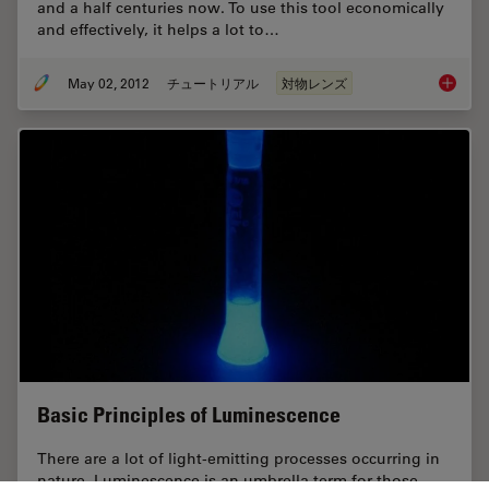
and a half centuries now. To use this tool economically
and effectively, it helps a lot to…
May 02, 2012
チュートリアル
対物レンズ
Optical
Basic Principles of Luminescence
There are a lot of light-emitting processes occurring in
nature. Luminescence is an umbrella term for those