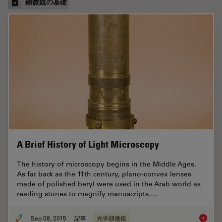
顕微鏡の基礎
A Brief History of Light Microscopy
The history of microscopy begins in the Middle Ages.
As far back as the 11th century, plano-convex lenses
made of polished beryl were used in the Arab world as
reading stones to magnify manuscripts.…
Sep 08, 2015
記事
光学顕微鏡
A Brief 