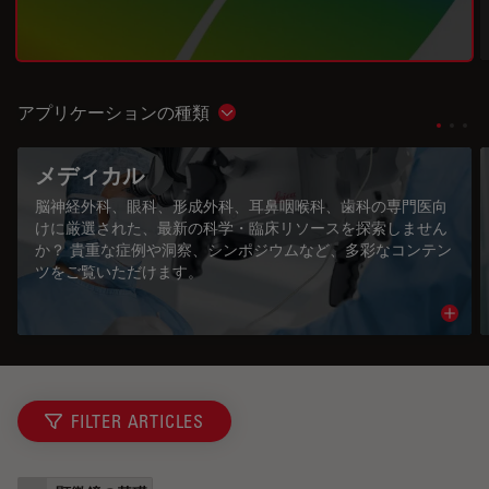
アプリケーションの種類
Show subnavigation
メディカル
脳神経外科、眼科、形成外科、耳鼻咽喉科、歯科の専門医向
けに厳選された、最新の科学・臨床リソースを探索しません
か？ 貴重な症例や洞察、シンポジウムなど、多彩なコンテン
ツをご覧いただけます。
Read 
FILTER ARTICLES