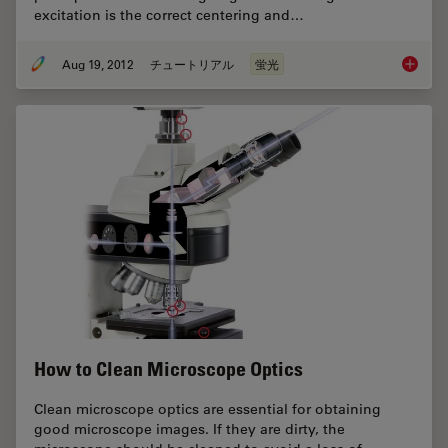
excitation is the correct centering and…
Aug 19, 2012
チュートリアル
蛍光
Video T
How to Clean Microscope Optics
Clean microscope optics are essential for obtaining
good microscope images. If they are dirty, the