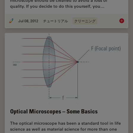
microscope should be cleaned to avoid a loss of
quality. If you decide to do this yourself, you…
Jul 08, 2012
チュートリアル
クリーニング
How to 
Optical Microscopes – Some Basics
The optical microscope has been a standard tool in life
science as well as material science for more than one