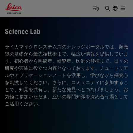
Leica Microsystems Logo
Togg
検索用語を
Science Lab
ライカマイクロシステムズのナレッジポータルでは、顕微
鏡の基礎から最先端技術まで、幅広い情報を提供していま
す。初心者から熟練者、研究者、医師の皆様まで、日々の
研究や実験に役立つ内容となっております。チュートリア
ルやアプリケーションノートを活用し、学びながら探究心
を刺激してください。さらに、コミュニティに参加するこ
とで、知見を共有し、新たな発見へとつなげましょう。お
気軽に参加いただき、互いの専門知識を深め合う場として
ご活用ください。