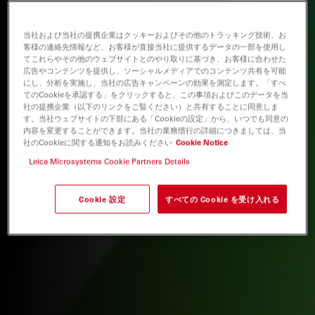
当社および当社の提携企業はクッキーおよびその他のトラッキング技術、お
客様の連絡先情報など、お客様が直接当社に提供するデータの一部を使用し
てこれらやその他のウェブサイトとのやり取りに基づき、お客様に合わせた
広告やコンテンツを提供し、ソーシャルメディアでのコンテンツ共有を可能
にし、分析を実施し、当社の広告キャンペーンの効果を測定します。「すべ
てのCookieを承認する」をクリックすると、この事項およびこのデータを当
社の提携企業（以下のリンクをご覧ください）と共有することに同意しま
す。当社ウェブサイトの下部にある「Cookieの設定」から、いつでも同意の
内容を変更することができます。当社の業務慣行の詳細につきましては、当
社のCookieに関する通知をお読みください
Cookie Notice
Leica Microsystems Cookie Partners Details
Cookie 設定
すべての Cookie を受け入れる