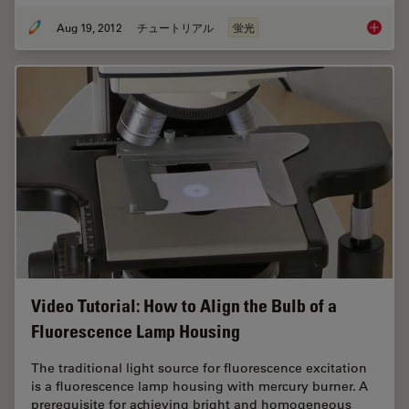
Aug 19, 2012
チュートリアル
蛍光
Video T
Video Tutorial: How to Align the Bulb of a
Fluorescence Lamp Housing
The traditional light source for fluorescence excitation
is a fluorescence lamp housing with mercury burner. A
prerequisite for achieving bright and homogeneous