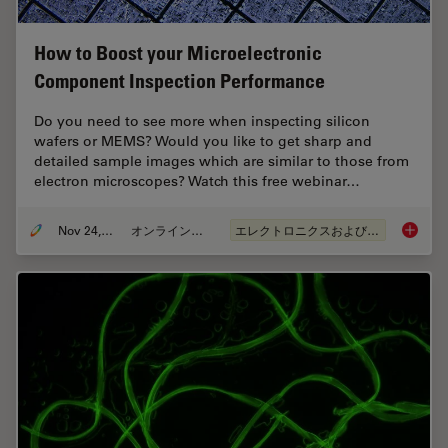
How to Boost your Microelectronic
Component Inspection Performance
Do you need to see more when inspecting silicon
wafers or MEMS? Would you like to get sharp and
detailed sample images which are similar to those from
electron microscopes? Watch this free webinar…
Nov 24, 2021
オンラインセミナー
エレクトロニクスおよび半導体産業
How to 