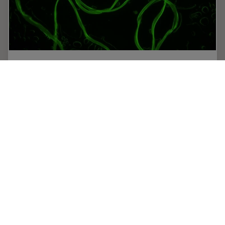
How Industrial Applications Benefit from
Fluorescence Microscopy
See what you can do with fluorescence microscopy for
industrial and materials science applications from this
webinar. Fluorescence is well known for biological
applications, however, almost all…
Nov 24, 2021
オンラインセミナー
サンプル調製
How Ind