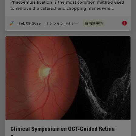
Phacoemulsification is the most common method used
to remove the cataract and chopping maneuvers…
Feb 09, 2022
オンラインセミナー
白内障手術
Dr. Taw
Clinical Symposium on OCT-Guided Retina