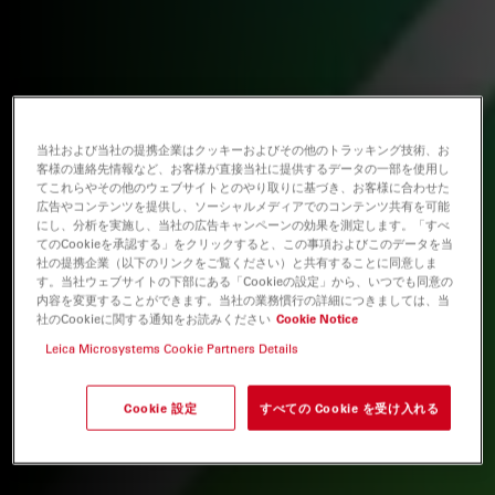
当社および当社の提携企業はクッキーおよびその他のトラッキング技術、お
客様の連絡先情報など、お客様が直接当社に提供するデータの一部を使用し
てこれらやその他のウェブサイトとのやり取りに基づき、お客様に合わせた
広告やコンテンツを提供し、ソーシャルメディアでのコンテンツ共有を可能
にし、分析を実施し、当社の広告キャンペーンの効果を測定します。「すべ
てのCookieを承認する」をクリックすると、この事項およびこのデータを当
社の提携企業（以下のリンクをご覧ください）と共有することに同意しま
す。当社ウェブサイトの下部にある「Cookieの設定」から、いつでも同意の
内容を変更することができます。当社の業務慣行の詳細につきましては、当
社のCookieに関する通知をお読みください
Cookie Notice
Leica Microsystems Cookie Partners Details
Cookie 設定
すべての Cookie を受け入れる