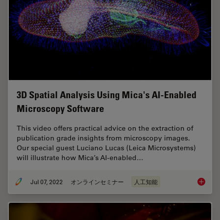
3D Spatial Analysis Using Mica's AI-Enabled
Microscopy Software
This video offers practical advice on the extraction of
publication grade insights from microscopy images.
Our special guest Luciano Lucas (Leica Microsystems)
will illustrate how Mica’s AI-enabled…
Jul 07, 2022
オンラインセミナー
人工知能
3D Spat