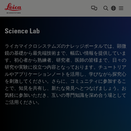
Leica Microsystems Logo
Togg
検索用語を
Science Lab
ライカマイクロシステムズのナレッジポータルでは、顕微
鏡の基礎から最先端技術まで、幅広い情報を提供していま
す。初心者から熟練者、研究者、医師の皆様まで、日々の
研究や実験に役立つ内容となっております。チュートリア
ルやアプリケーションノートを活用し、学びながら探究心
を刺激してください。さらに、コミュニティに参加するこ
とで、知見を共有し、新たな発見へとつなげましょう。お
気軽に参加いただき、互いの専門知識を深め合う場として
ご活用ください。