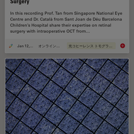
Surgery
In this recording Prof. Tan from Singapore National Eye
Centre and Dr. Català from Sant Joan de Déu Barcelona
Children’s Hospital share their expertise on retinal
surgery with intraoperative OCT from…
Jan 12, 2022
オンラインセミナー
光コヒーレンス トモグラフィ（OCT）
Clinica