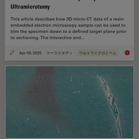
Ultramicrotomy
This article describes how 3D micro-CT data of a resin-
embedded electron microscopy sample can be used to
trim the specimen down to a defined target plane prior
to sectioning. The interactive and…
Apr 09, 2025
ケーススタディ
ウルトラミクロトーム
How to 