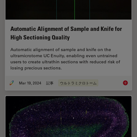
Automatic Alignment of Sample and Knife for
High Sectioning Quality
Automatic alignment of sample and knife on the
ultramicrotome UC Enuity, enabling even untrained
users to create ultrathin sections with reduced risk of
losing precious sections.
Mar 19, 2024
記事
ウルトラミクロトーム
Automat