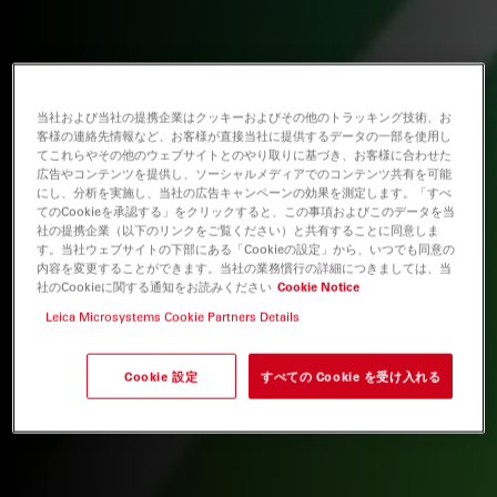
当社および当社の提携企業はクッキーおよびその他のトラッキング技術、お
客様の連絡先情報など、お客様が直接当社に提供するデータの一部を使用し
てこれらやその他のウェブサイトとのやり取りに基づき、お客様に合わせた
広告やコンテンツを提供し、ソーシャルメディアでのコンテンツ共有を可能
にし、分析を実施し、当社の広告キャンペーンの効果を測定します。「すべ
てのCookieを承認する」をクリックすると、この事項およびこのデータを当
社の提携企業（以下のリンクをご覧ください）と共有することに同意しま
す。当社ウェブサイトの下部にある「Cookieの設定」から、いつでも同意の
内容を変更することができます。当社の業務慣行の詳細につきましては、当
社のCookieに関する通知をお読みください
Cookie Notice
Leica Microsystems Cookie Partners Details
Cookie 設定
すべての Cookie を受け入れる