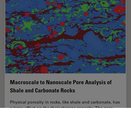
Macroscale to Nanoscale Pore Analysis of
Shale and Carbonate Rocks
Physical porosity in rocks, like shale and carbonate, has
a large effect on the their storage capacity. The pore
geometries also affect their permeability. Imaging the
visible pore space provides…