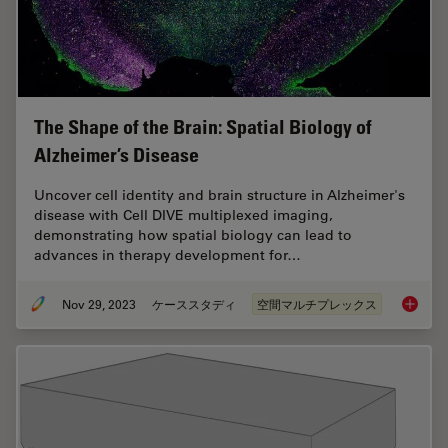
The Shape of the Brain: Spatial Biology of
Alzheimer’s Disease
Uncover cell identity and brain structure in Alzheimer's
disease with Cell DIVE multiplexed imaging,
demonstrating how spatial biology can lead to
advances in therapy development for…
Nov 29, 2023
ケーススタディ
空間マルチプレックス
The Shap