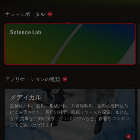
ナレッジポータル
Show subnavigation
Science Lab
アプリケーションの種類
Show subnavigation
メディカル
脳神経外科、眼科、形成外科、耳鼻咽喉科、歯科の専門医向
けに厳選された、最新の科学・臨床リソースを探索しません
か？ 貴重な症例や洞察、シンポジウムなど、多彩なコンテン
ツをご覧いただけます。
Read 