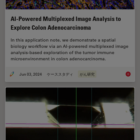
AI-Powered Multiplexed Image Analysis to
Explore Colon Adenocarcinoma
In this application note, we demonstrate a spatial
biology workflow via an AI-powered multiplexed image
analysis-based exploration of the tumor immune
microenvironment in colon adenocarcinoma.
Jun 03, 2024
ケーススタディ
がん研究
AI-Powe