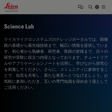
Leica Microsystems Logo
Togg
検索用語を
Science Lab
ライカマイクロシステムズのナレッジポータルでは、顕微
鏡の基礎から最先端技術まで、幅広い情報を提供していま
す。初心者から熟練者、研究者、医師の皆様まで、日々の
研究や実験に役立つ内容となっております。チュートリア
ルやアプリケーションノートを活用し、学びながら探究心
を刺激してください。さらに、コミュニティに参加するこ
とで、知見を共有し、新たな発見へとつなげましょう。お
気軽に参加いただき、互いの専門知識を深め合う場として
ご活用ください。