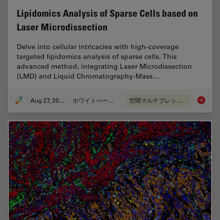
Lipidomics Analysis of Sparse Cells based on
Laser Microdissection
Delve into cellular intricacies with high-coverage
targeted lipidomics analysis of sparse cells. This
advanced method, integrating Laser Microdissection
(LMD) and Liquid Chromatography-Mass…
Aug 27, 2024
ホワイトぺーパー
空間マルチプレックス
Lipidom