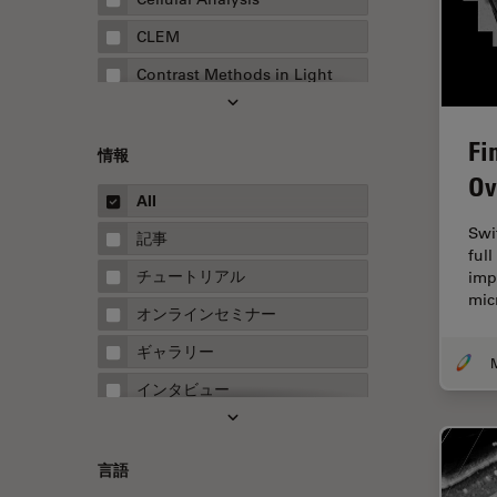
CLEM
Contrast Methods in Light
Microscopy
Drosophila Research
Fi
情報
EMBLイメージングセンター
Ov
All
FLIM（蛍光寿命イメージング顕
微鏡法）
Swi
記事
ful
FluoSync
チュートリアル
imp
mic
FRAP
オンラインセミナー
FRET
ギャラリー
Fテクニック
インタビュー
HyD
ホワイトぺーパー
Inverted Microscopy
ケーススタディ
言語
Neuro-Oncology