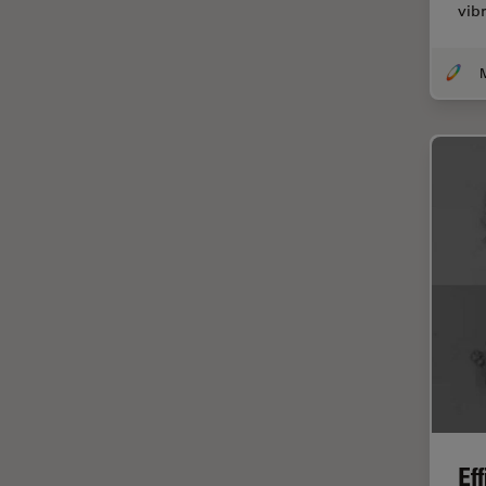
vib
DM8000 M & DM12000 M
クライオ電子顕微鏡
DMi1
クリーニング
DMi8
コーティング
DVM6
コヒーレントラマン散乱(CRS)
EL6000
サンフランシスコ・イノベーシ
ョン・ハブ
EM AC20
サンプル調製
EM ACE200
ゼブラフィッシュの研究
EM ACE600
デジタルマイクロスコープ
EM AFS2
バイオファーマ
EM CPD300
バッテリー製造
EM CTD
プリント基板（PCB）
EM GP2
ボストン・イノベーション・ハ
EM ICE
Ef
ブ