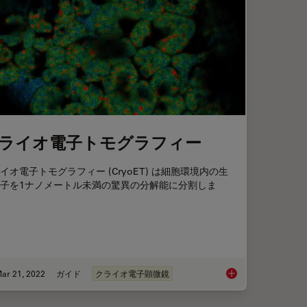
ライオ電子トモグラフィー
イオ電子トモグラフィー (CryoET) は細胞環境内の生
子を1ナノメートル未満の驚異の分解能に分割しま
ar 21, 2022
ガイド
クライオ電子顕微鏡
g for EM Imaging - Access What Matters
クライオ電子トモグ