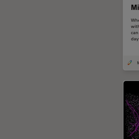
Mi
EM KMR3
マイクロエレクトロニクス
EM RAPID
Whe
マイクロサージェリー
wit
EM TIC 3X
マイクロハブ・イメージング
can
EM TP
day
メディカル
EM TXP
モデル生物
EM VCT500
ライトシート顕微鏡
EZ4
ライフサイエンス
Emspira 3
ライブセルイメージング
EnFocus
ラベルフリー
Enersight
レーザーマイクロダイセクショ
ン（LMD）
FL400
レーザー誘起ブレークダウン分
FL560
光法(LIBS)
FL800
ワイドフィールド顕微鏡