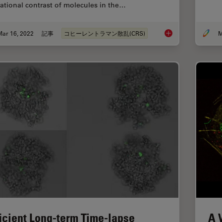
rational contrast of molecules in the…
Mar 16, 2022
記事
コヒーレントラマン散乱(CRS)
M
The Potential of Co
ficient Long-term Time-lapse
A 