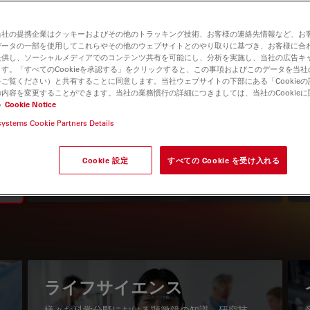
当社の提携企業はクッキーおよびその他のトラッキング技術、お客様の連絡先情報など、お
データの一部を使用してこれらやその他のウェブサイトとのやり取りに基づき、お客様に合
提供し、ソーシャルメディアでのコンテンツ共有を可能にし、分析を実施し、当社の広告キ
す。「すべてのCookieを承認する」をクリックすると、この事項およびこのデータを当
ご覧ください）と共有することに同意します。当社ウェブサイトの下部にある「Cookie
内容を変更することができます。当社の業務慣行の詳細につきましては、当社のCookie
い
Cookie Notice
systems Cookie Partners Details
知識ポータル
最新の記事を読む
Cookie 設定
すべての Cookie を受け入れる
Read arti
igation
ライフサイエンス
様々な科学分野における顕微鏡の知識、研究技