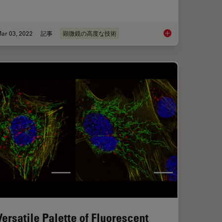
ar 03, 2022
記事
顕微鏡の高度な技術
herent Raman Scattering Microscopy at a Glance
Simplifying Complex 
Versatile Palette of Fluorescent