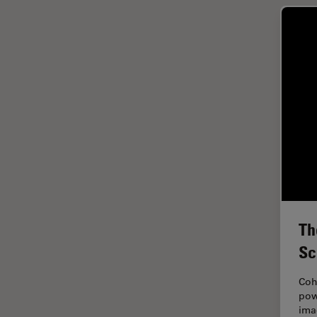
インペリアル・カレッジ・ロン
Cleanliness Analysis Systems
ドンイメージングハブ
DM IL LED
ウイルス学
DM ILM
ウルトラミクロトーム
DM1000
エルゴノミクス
DM1000 LED
エレクトロニクスおよび半導体
DM4 B & DM6 B
産業
DM4 M
エレクトロニクスのための断面
解析
DM4 P, DM750 P & Visoria P
オックスフォード・センター・
DM500
オブ・エクセレンス
Th
DM6 FS
オルガノイド＋3D細胞培養
Sc
DM6 M LIBS
カメラ
Coh
DM750
がん研究
pow
imag
DM750 M
クライオSEM