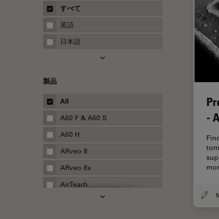
概要
すべて
Neurovascular Surgery
ガイド
英語
Red Reflex
日本語
SEM
Service
製品
STED
Pr
STELLARISの機能
All
- 
TEM
A60 F & A60 S
Thunderイメージング
A60 H
Fin
tom
TIRF
ARveo 8
sup
Upright Microscopy
mor
ARveo 8x
アプリケーションノート
AirTeach
イオンビームミリング
Aivia
インダストリー
Cell DIVE