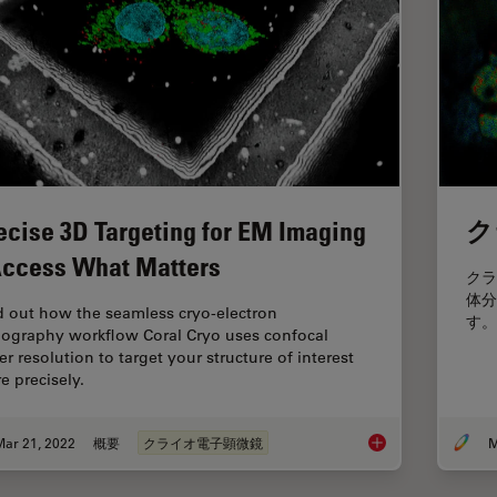
ecise 3D Targeting for EM Imaging
ク
Access What Matters
クラ
体分
d out how the seamless cryo-electron
す。
ography workflow Coral Cryo uses confocal
er resolution to target your structure of interest
e precisely.
Mar 21, 2022
概要
クライオ電子顕微鏡
M
Precise 3D Targetin