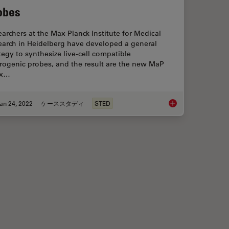
obes
archers at the Max Planck Institute for Medical
earch in Heidelberg have developed a general
tegy to synthesize live-cell compatible
rogenic probes, and the result are the new MaP
ax…
an 24, 2022
ケーススタディ
STED
 Time-lapse Microscopy
A Versatile Palette o