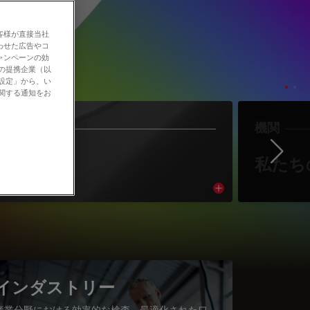
客様が直接当社
わせた広告やコ
ャンペーンの効
社の提携企業（以
の設定」から、い
に関する通知をお
作者
機関
Ne
著者紹介
私たち
cle
Read article
インダストリー
産業分野における効率的な検査、最適化されたワ