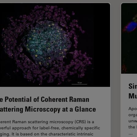
Si
Mu
e Potential of Coherent Raman
attering Microscopy at a Glance
Apo
org
unwa
erent Raman scattering microscopy (CRS) is a
the
erful approach for label-free, chemically specific
…
ing. It is based on the characteristic intrinsic