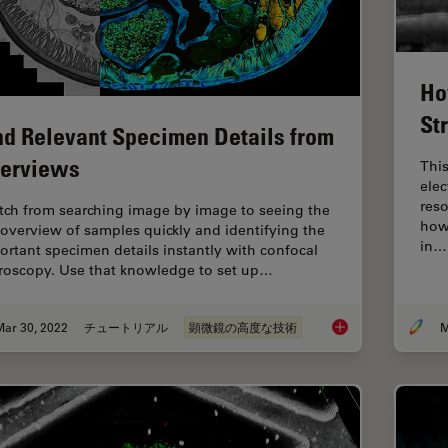
Ho
St
nd Relevant Specimen Details from
erviews
This
ele
reso
tch from searching image by image to seeing the
how 
l overview of samples quickly and identifying the
in…
ortant specimen details instantly with confocal
roscopy. Use that knowledge to set up…
Mar 30, 2022
チュートリアル
顕微鏡の高度な技術
M
Find Relevant Speci