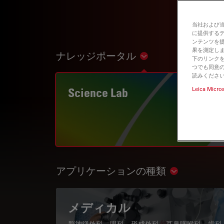
当社および
に提供する
ンテンツを
果を測定しま
ナレッジポータル
Show subnavigation
下のリンクを
つでも同意の
読みくださ
Science Lab
Leica Micro
アプリケーションの種類
Show subnav
メディカル
脳神経外科、眼科、形成外科、耳鼻咽喉科、歯科