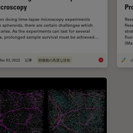
croscopy
Pr
n doing time-lapse microscopy experiments
Rese
h spheroids, there are certain challenges which
Res
 arise. As the experiments can last for several
stra
s, prolonged sample survival must be achieved…
fluo
(M
Mar 03, 2022
記事
顕微鏡の高度な技術
J
Efficient Long-term