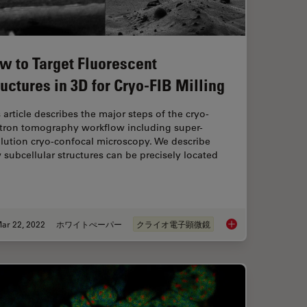
w to Target Fluorescent
ructures in 3D for Cryo-FIB Milling
 article describes the major steps of the cryo-
ctron tomography workflow including super-
lution cryo-confocal microscopy. We describe
subcellular structures can be precisely located
ar 22, 2022
ホワイトぺーパー
クライオ電子顕微鏡
men Details from Overviews
How to Target Fluore