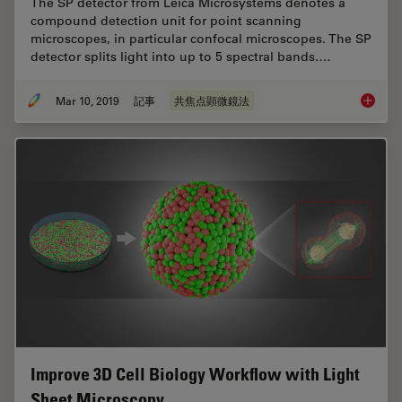
The SP detector from Leica Microsystems denotes a
compound detection unit for point scanning
microscopes, in particular confocal microscopes. The SP
detector splits light into up to 5 spectral bands.…
Mar 10, 2019
記事
共焦点顕微鏡法
What is
Improve 3D Cell Biology Workflow with Light
Sheet Microscopy