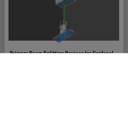
Primary Beam Splitting Devices for Confocal
Microscopes
Current fluorescence microscopy employs incident
illumination which requires separation of illumination
and emission light. The classical device performing this
separation is a color-dependent beam…
May 16, 2017
記事
共焦点顕微鏡法
Primary