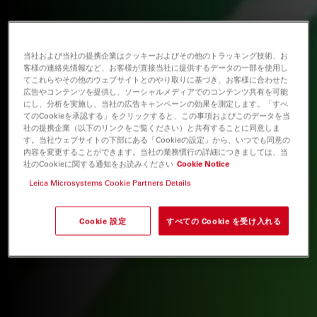
当社および当社の提携企業はクッキーおよびその他のトラッキング技術、お
客様の連絡先情報など、お客様が直接当社に提供するデータの一部を使用し
てこれらやその他のウェブサイトとのやり取りに基づき、お客様に合わせた
広告やコンテンツを提供し、ソーシャルメディアでのコンテンツ共有を可能
にし、分析を実施し、当社の広告キャンペーンの効果を測定します。「すべ
てのCookieを承認する」をクリックすると、この事項およびこのデータを当
社の提携企業（以下のリンクをご覧ください）と共有することに同意しま
す。当社ウェブサイトの下部にある「Cookieの設定」から、いつでも同意の
内容を変更することができます。当社の業務慣行の詳細につきましては、当
社のCookieに関する通知をお読みください
Cookie Notice
Leica Microsystems Cookie Partners Details
Cookie 設定
すべての Cookie を受け入れる