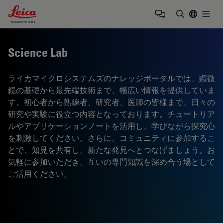
Leica Microsystems Logo
Togg
検索用語を
Science Lab
ライカマイクロシステムズのナレッジポータルでは、顕微
鏡の基礎から最先端技術まで、幅広い情報を提供していま
す。初心者から熟練者、研究者、医師の皆様まで、日々の
研究や実験に役立つ内容となっております。チュートリア
ルやアプリケーションノートを活用し、学びながら探究心
を刺激してください。さらに、コミュニティに参加するこ
とで、知見を共有し、新たな発見へとつなげましょう。お
気軽に参加いただき、互いの専門知識を深め合う場として
ご活用ください。