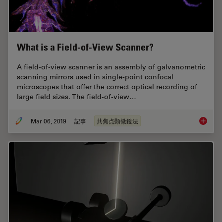
What is a Field-of-View Scanner?
A field-of-view scanner is an assembly of galvanometric
scanning mirrors used in single-point confocal
microscopes that offer the correct optical recording of
large field sizes. The field-of-view…
Mar 06, 2019
記事
共焦点顕微鏡法
What is