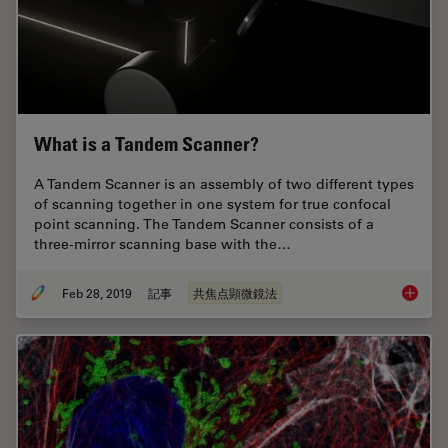
What is a Tandem Scanner?
A Tandem Scanner is an assembly of two different types
of scanning together in one system for true confocal
point scanning. The Tandem Scanner consists of a
three-mirror scanning base with the…
Feb 28, 2019
記事
共焦点顕微鏡法
What is