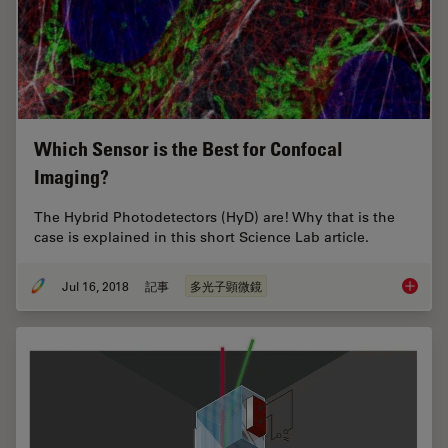
Which Sensor is the Best for Confocal
Imaging?
The Hybrid Photodetectors (HyD) are! Why that is the
case is explained in this short Science Lab article.
Jul 16, 2018
記事
多光子顕微鏡
Which S