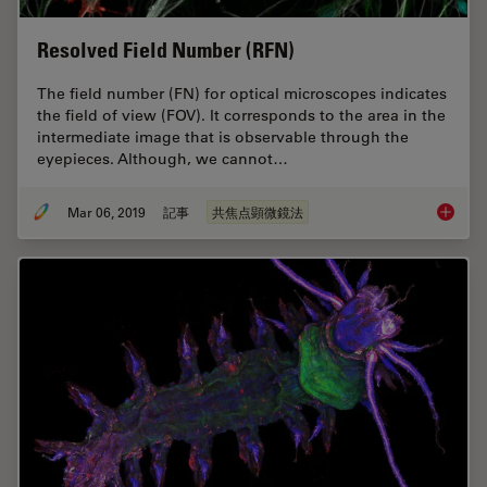
Resolved Field Number (RFN)
The field number (FN) for optical microscopes indicates
the field of view (FOV). It corresponds to the area in the
intermediate image that is observable through the
eyepieces. Although, we cannot…
Mar 06, 2019
記事
共焦点顕微鏡法
Resolve