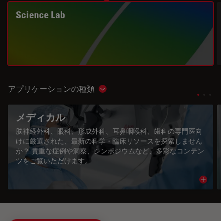
Science Lab
アプリケーションの種類
Show subnavigation
メディカル
脳神経外科、眼科、形成外科、耳鼻咽喉科、歯科の専門医向
けに厳選された、最新の科学・臨床リソースを探索しません
か？ 貴重な症例や洞察、シンポジウムなど、多彩なコンテン
ツをご覧いただけます。
Read 