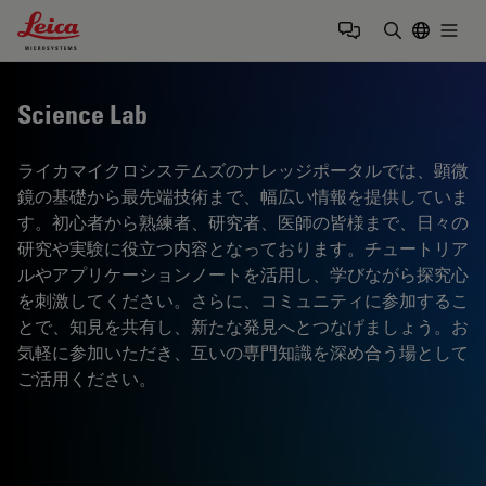
Leica Microsystems Logo
Togg
検索用語を
Science Lab
ライカマイクロシステムズのナレッジポータルでは、顕微
鏡の基礎から最先端技術まで、幅広い情報を提供していま
す。初心者から熟練者、研究者、医師の皆様まで、日々の
研究や実験に役立つ内容となっております。チュートリア
ルやアプリケーションノートを活用し、学びながら探究心
を刺激してください。さらに、コミュニティに参加するこ
とで、知見を共有し、新たな発見へとつなげましょう。お
気軽に参加いただき、互いの専門知識を深め合う場として
ご活用ください。