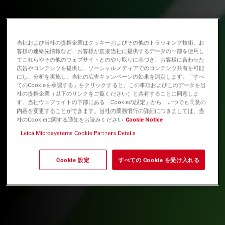
当社および当社の提携企業はクッキーおよびその他のトラッキング技術、お
客様の連絡先情報など、お客様が直接当社に提供するデータの一部を使用し
てこれらやその他のウェブサイトとのやり取りに基づき、お客様に合わせた
広告やコンテンツを提供し、ソーシャルメディアでのコンテンツ共有を可能
にし、分析を実施し、当社の広告キャンペーンの効果を測定します。「すべ
てのCookieを承認する」をクリックすると、この事項およびこのデータを当
社の提携企業（以下のリンクをご覧ください）と共有することに同意しま
す。当社ウェブサイトの下部にある「Cookieの設定」から、いつでも同意の
内容を変更することができます。当社の業務慣行の詳細につきましては、当
社のCookieに関する通知をお読みください
Cookie Notice
Leica Microsystems Cookie Partners Details
Cookie 設定
すべての Cookie を受け入れる