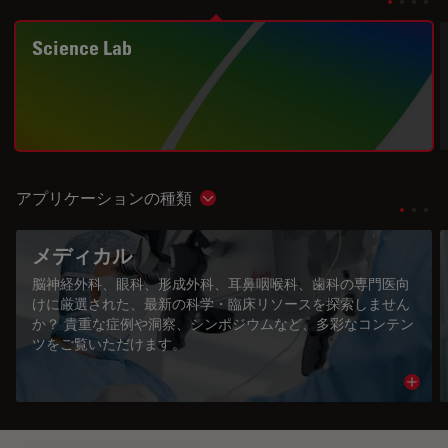
Science Lab
アプリケーションの種類
Show subnavigation
メディカル
脳神経外科、眼科、形成外科、耳鼻咽喉科、歯科の専門医向
けに厳選された、最新の科学・臨床リソースを探索しません
か？ 貴重な症例や洞察、シンポジウムなど、多彩なコンテン
ツをご覧いただけます。
Read 