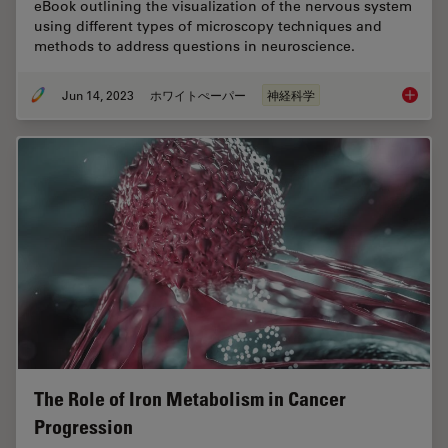
eBook outlining the visualization of the nervous system
using different types of microscopy techniques and
methods to address questions in neuroscience.
Jun 14, 2023
ホワイトぺーパー
神経科学
What ar
The Role of Iron Metabolism in Cancer
Progression