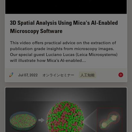
3D Spatial Analysis Using Mica's AI-Enabled
Microscopy Software
This video offers practical advice on the extraction of
publication grade insights from microscopy images.
Our special guest Luciano Lucas (Leica Microsystems)
will illustrate how Mica’s AI-enabled…
Jul 07, 2022
オンラインセミナー
人工知能
3D Spat