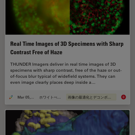
Real Time Images of 3D Specimens with Sharp
Contrast Free of Haze
THUNDER Imagers deliver in real time images of 3D
specimens with sharp contrast, free of the haze or out-
of-focus blur typical of widefield systems. They can
even image clearly places deep inside a…
Mar 05, 2019
ホワイトぺーパー
画像の最適化とデコンボリューション
Real Ti