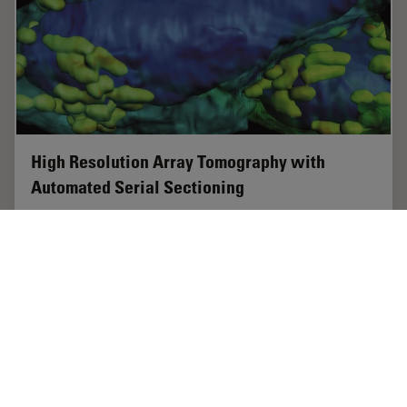
High Resolution Array Tomography with
Automated Serial Sectioning
The optimization of high resolution, 3-dimensional
(3D), sub-cellular structure analysis with array
tomography using an automated serial sectioning
solution, achieving a high section density on the…
Oct 14, 2018
記事
3D画像表示
High Re