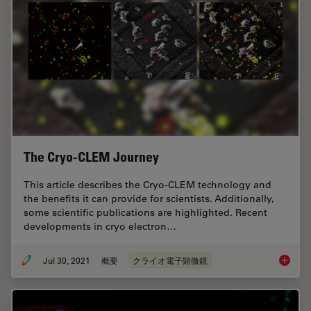
The Cryo-CLEM Journey
This article describes the Cryo-CLEM technology and
the benefits it can provide for scientists. Additionally,
some scientific publications are highlighted. Recent
developments in cryo electron…
Jul 30, 2021
概要
クライオ電子顕微鏡
The Cr