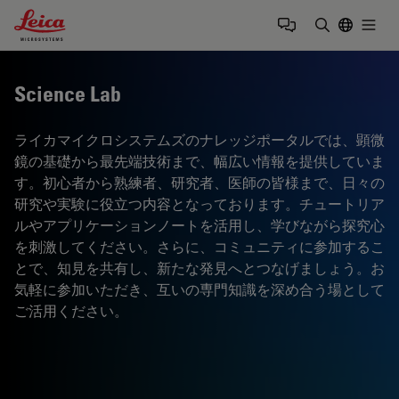
Leica Microsystems Logo
Togg
検索用語を
Science Lab
ライカマイクロシステムズのナレッジポータルでは、顕微
鏡の基礎から最先端技術まで、幅広い情報を提供していま
す。初心者から熟練者、研究者、医師の皆様まで、日々の
研究や実験に役立つ内容となっております。チュートリア
ルやアプリケーションノートを活用し、学びながら探究心
を刺激してください。さらに、コミュニティに参加するこ
とで、知見を共有し、新たな発見へとつなげましょう。お
気軽に参加いただき、互いの専門知識を深め合う場として
ご活用ください。