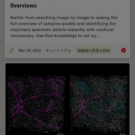
Overviews
Switch from searching image by image to seeing the
full overview of samples quickly and identifying the
important specimen details instantly with confocal
microscopy. Use that knowledge to set up…
Mar 30, 2022
チュートリアル
顕微鏡の高度な技術
Find Re