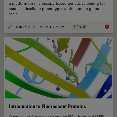
a platform for microscopy-based genetic screening for
spatial subcellular phenotypes at the human genome
scale.
Sep 26, 2023
オンラインセミナー
人工知能
Explori
Introduction to Fluorescent Proteins
Overview of fluorescent proteins (FPs) from, red (RFP)