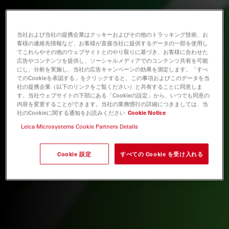
当社および当社の提携企業はクッキーおよびその他のトラッキング技術、お
客様の連絡先情報など、お客様が直接当社に提供するデータの一部を使用し
てこれらやその他のウェブサイトとのやり取りに基づき、お客様に合わせた
広告やコンテンツを提供し、ソーシャルメディアでのコンテンツ共有を可能
にし、分析を実施し、当社の広告キャンペーンの効果を測定します。「すべ
てのCookieを承認する」をクリックすると、この事項およびこのデータを当
社の提携企業（以下のリンクをご覧ください）と共有することに同意しま
す。当社ウェブサイトの下部にある「Cookieの設定」から、いつでも同意の
内容を変更することができます。当社の業務慣行の詳細につきましては、当
社のCookieに関する通知をお読みください
Cookie Notice
Leica Microsystems Cookie Partners Details
Cookie 設定
すべての Cookie を受け入れる