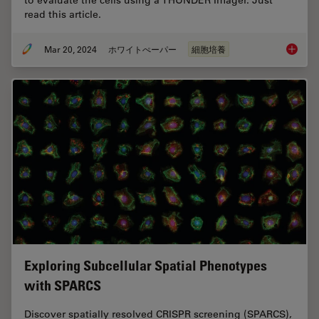
read this article.
Mar 20, 2024
ホワイトぺーパー
細胞培養
Rapid Ch
Exploring Subcellular Spatial Phenotypes
with SPARCS
Discover spatially resolved CRISPR screening (SPARCS),