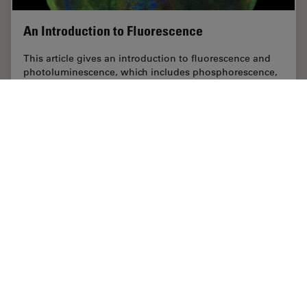
An Introduction to Fluorescence
This article gives an introduction to fluorescence and
photoluminescence, which includes phosphorescence,
explains the basic theory behind them, and how
fluorescence is used for microscopy.
Jun 02, 2023
概要
蛍光
An Intr