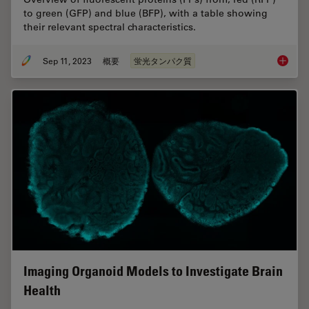
to green (GFP) and blue (BFP), with a table showing
their relevant spectral characteristics.
Sep 11, 2023
概要
蛍光タンパク質
Introduc
Imaging Organoid Models to Investigate Brain
Health