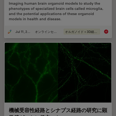
Imaging human brain organoid models to study the
phenotypes of specialized brain cells called microglia,
and the potential applications of these organoid
models in health and disease.
Jul 11, 2023
オンラインセミナー
オルガノイド＋3D細胞培養
Imaging
機械受容性経路とシナプス経路の研究に顕