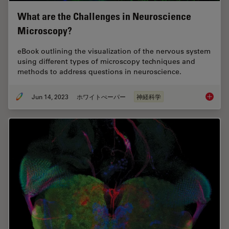
What are the Challenges in Neuroscience
Microscopy?
eBook outlining the visualization of the nervous system
using different types of microscopy techniques and
methods to address questions in neuroscience.
Jun 14, 2023
ホワイトぺーパー
神経科学
What ar