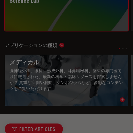
Science Lab
アプリケーションの種類
Show subnavigation
メディカル
脳神経外科、眼科、形成外科、耳鼻咽喉科、歯科の専門医向
けに厳選された、最新の科学・臨床リソースを探索しません
か？ 貴重な症例や洞察、シンポジウムなど、多彩なコンテン
ツをご覧いただけます。
Read 
FILTER ARTICLES