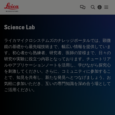
Leica Microsystems Logo
Togg
検索用語を
Science Lab
ライカマイクロシステムズのナレッジポータルでは、顕微
鏡の基礎から最先端技術まで、幅広い情報を提供していま
す。初心者から熟練者、研究者、医師の皆様まで、日々の
研究や実験に役立つ内容となっております。チュートリア
ルやアプリケーションノートを活用し、学びながら探究心
を刺激してください。さらに、コミュニティに参加するこ
とで、知見を共有し、新たな発見へとつなげましょう。お
気軽に参加いただき、互いの専門知識を深め合う場として
ご活用ください。