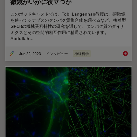
微鏡がいかに役立つか
このポッドキャストでは、Tobi Langenhan教授は、顕微鏡
を使ってシナプスのタンパク質集合体を調べるなど、接着型
GPCRの機械受容特性の研究を通して、タンパク質のダイナ
ミクスとその空間的相互作用に精通されています。
Abdullah…
Jun 22, 2023
インタビュー
神経科学
機械受