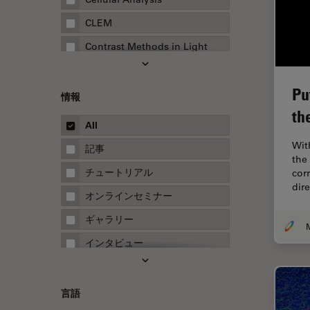
CLEM
Contrast Methods in Light
Microscopy
Drosophila Research
Pu
情報
EMBLイメージングセンター
th
All
FLIM（蛍光寿命イメージング顕
微鏡法）
Wit
記事
the
FluoSync
チュートリアル
cor
dire
FRAP
オンラインセミナー
FRET
ギャラリー
Fテクニック
インタビュー
HyD
ホワイトぺーパー
Inverted Microscopy
ケーススタディ
言語
Neuro-Oncology