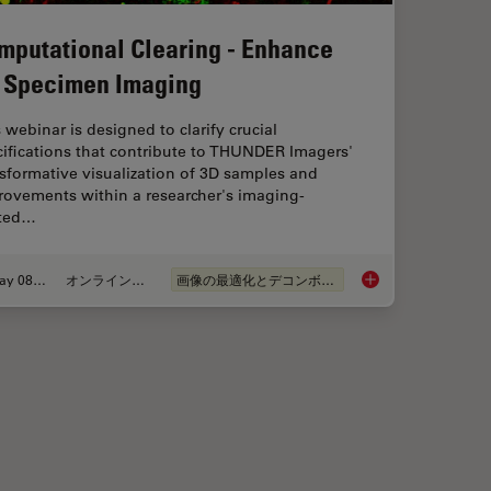
mputational Clearing - Enhance
 Specimen Imaging
 webinar is designed to clarify crucial
ifications that contribute to THUNDER Imagers'
sformative visualization of 3D samples and
rovements within a researcher's imaging-
ated…
May 08, 2020
オンラインセミナー
画像の最適化とデコンボリューション
Computational Clear