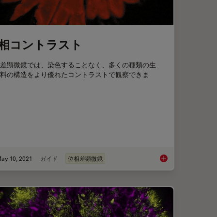
相コントラスト
差顕微鏡では、染色することなく、多くの種類の生
料の構造をより優れたコントラストで観察できま
ay 10, 2021
ガイド
位相差顕微鏡
 Cell Data into the Ultrastructural Context
位相コントラスト