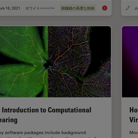
eb 16, 2021
ホワイトぺーパー
顕微鏡の高度な技術
The Power of Pairin
 Introduction to Computational
Ho
earing
Vi
y software packages include background
Mod