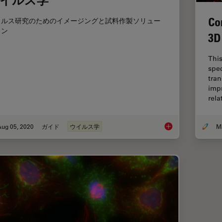
Co
イルス研究のためのイメージングと試料作製ソリュー
ョン
3D
This
spec
tran
imp
rel
Aug 05, 2020
ガイド
ウイルス学
ウイルス学