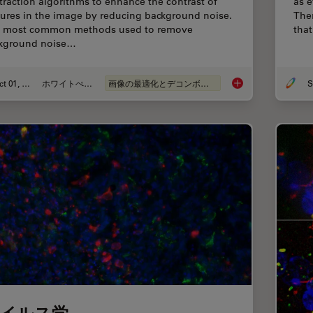
traction algorithms to enhance the contrast of
as 
tures in the image by reducing background noise.
The
 most common methods used to remove
that
kground noise…
Oct 01, 2020
ホワイトぺーパー
画像の最適化とデコンボリューション
S
An Introduction to C
イルス学