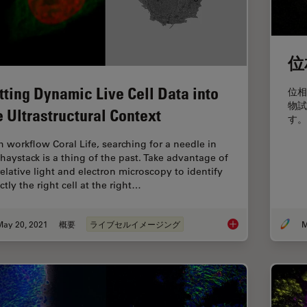
位
tting Dynamic Live Cell Data into
位相
物試
e Ultrastructural Context
す。
h workflow Coral Life, searching for a needle in
 haystack is a thing of the past. Take advantage of
relative light and electron microscopy to identify
ctly the right cell at the right…
May 20, 2021
概要
ライブセルイメージング
M
Putting Dynamic Live