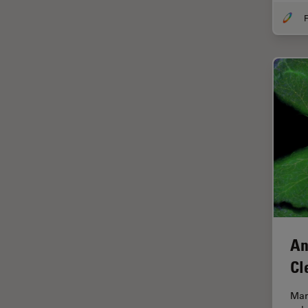
インペリアル・カレッジ・ロン
F
Cleanliness Analysis Systems
ドンイメージングハブ
DM IL LED
ウイルス学
DM ILM
ウルトラミクロトーム
DM1000
エルゴノミクス
DM1000 LED
エレクトロニクスおよび半導体
DM4 B & DM6 B
産業
DM4 M
エレクトロニクスのための断面
解析
DM4 P, DM750 P & Visoria P
オックスフォード・センター・
DM500
オブ・エクセレンス
DM6 FS
オルガノイド＋3D細胞培養
An
DM6 M LIBS
カメラ
Cl
DM750
がん研究
Man
DM750 M
クライオSEM