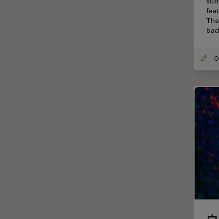
sub
fea
DM8000 M & DM12000 M
クライオ電子顕微鏡
The
DMi1
bac
クリーニング
DMi8
コーティング
DVM6
コヒーレントラマン散乱(CRS)
EL6000
サンフランシスコ・イノベーシ
ョン・ハブ
EM AC20
サンプル調製
EM ACE200
ゼブラフィッシュの研究
EM ACE600
デジタルマイクロスコープ
EM AFS2
バイオファーマ
EM CPD300
バッテリー製造
EM CTD
プリント基板（PCB）
EM GP2
ボストン・イノベーション・ハ
EM ICE
ウ
ブ