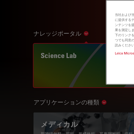
当社および
に提供する
ンテンツを
果を測定しま
ナレッジポータル
Show subnavigation
下のリンクを
つでも同意の
読みくださ
Science Lab
Leica Micro
アプリケーションの種類
Show subnav
メディカル
脳神経外科、眼科、形成外科、耳鼻咽喉科、歯科