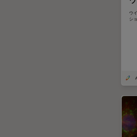
EM KMR3
マイクロエレクトロニクス
ウ
EM RAPID
シ
マイクロサージェリー
EM TIC 3X
マイクロハブ・イメージング
EM TP
メディカル
EM TXP
モデル生物
EM VCT500
ライトシート顕微鏡
EZ4
ライフサイエンス
Emspira 3
ライブセルイメージング
EnFocus
ラベルフリー
Enersight
レーザーマイクロダイセクショ
ン（LMD）
FL400
レーザー誘起ブレークダウン分
FL560
光法(LIBS)
FL800
ワイドフィールド顕微鏡