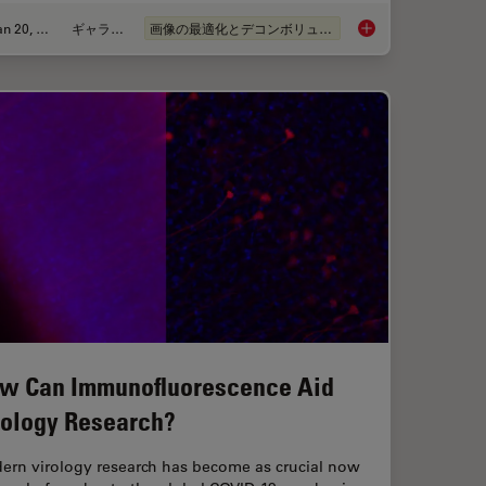
Jan 20, 2021
ギャラリー
画像の最適化とデコンボリューション
g Adaptive Deconvolution with Computational Clearing
Image Gallery: THU
w Can Immunofluorescence Aid
rology Research?
ern virology research has become as crucial now