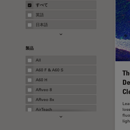
概要
すべて
Neurovascular Surgery
ガイド
英語
Red Reflex
日本語
SEM
Service
製品
STED
STELLARISの機能
All
TEM
A60 F & A60 S
Th
Thunderイメージング
A60 H
De
TIRF
ARveo 8
Cl
Upright Microscopy
ARveo 8x
Lea
アプリケーションノート
AirTeach
los
flu
イオンビームミリング
Aivia
ligh
インダストリー
Cell DIVE