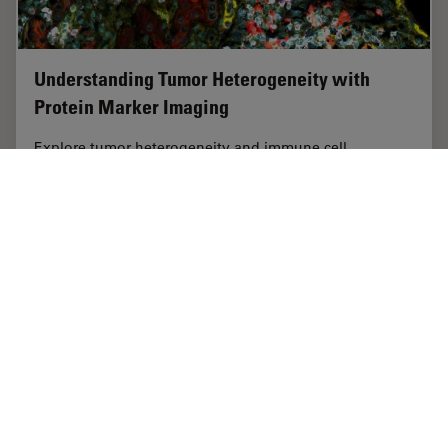
Understanding Tumor Heterogeneity with
Protein Marker Imaging
Explore tumor heterogeneity and immune cell
dynamics. See how quantitative imaging analysis
reveals spatial relationships and molecular insights
crucial for advancing cancer research and therapeutics.
Dec 04, 2023
オンラインセミナー
空間マルチプレックス
Underst