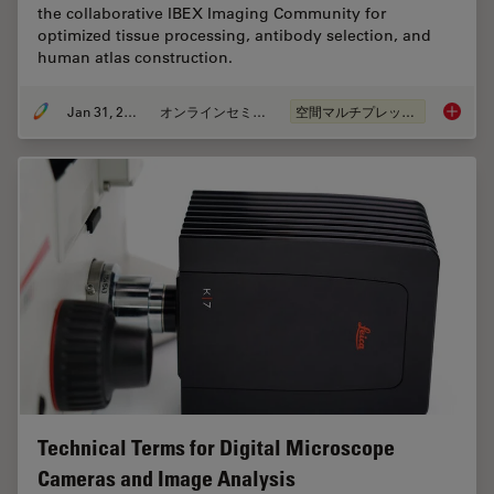
the collaborative IBEX Imaging Community for
optimized tissue processing, antibody selection, and
human atlas construction.
Jan 31, 2024
オンラインセミナー
空間マルチプレックス
Acceler
Technical Terms for Digital Microscope
Cameras and Image Analysis