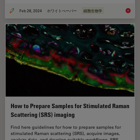
Feb 28, 2024
ホワイトぺーパー
細胞生物学
How to 
How to Prepare Samples for Stimulated Raman
Scattering (SRS) imaging
Find here guidelines for how to prepare samples for
stimulated Raman scattering (SRS), acquire images,
analyze data, and develop suitable workflows. SRS