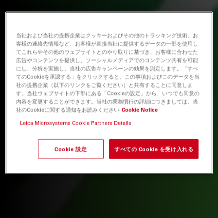
当社および当社の提携企業はクッキーおよびその他のトラッキング技術、お
客様の連絡先情報など、お客様が直接当社に提供するデータの一部を使用し
てこれらやその他のウェブサイトとのやり取りに基づき、お客様に合わせた
広告やコンテンツを提供し、ソーシャルメディアでのコンテンツ共有を可能
にし、分析を実施し、当社の広告キャンペーンの効果を測定します。「すべ
てのCookieを承認する」をクリックすると、この事項およびこのデータを当
社の提携企業（以下のリンクをご覧ください）と共有することに同意しま
す。当社ウェブサイトの下部にある「Cookieの設定」から、いつでも同意の
内容を変更することができます。当社の業務慣行の詳細につきましては、当
社のCookieに関する通知をお読みください
Cookie Notice
Leica Microsystems Cookie Partners Details
Cookie 設定
すべての Cookie を受け入れる