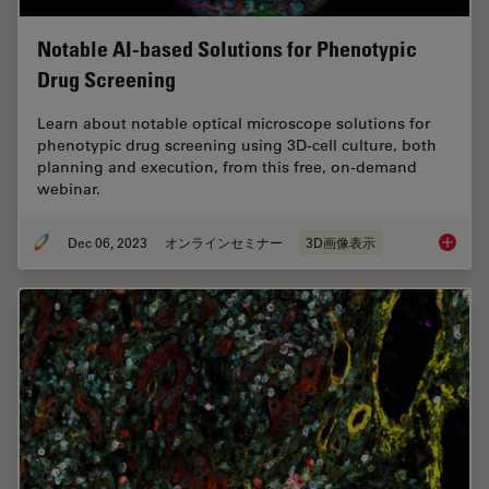
Notable AI-based Solutions for Phenotypic
Drug Screening
Learn about notable optical microscope solutions for
phenotypic drug screening using 3D-cell culture, both
planning and execution, from this free, on-demand
webinar.
Dec 06, 2023
オンラインセミナー
3D画像表示
Notable