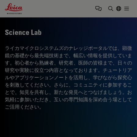
Leica Microsystems Logo
Togg
検索用語を
Science Lab
ライカマイクロシステムズのナレッジポータルでは、顕微
鏡の基礎から最先端技術まで、幅広い情報を提供していま
す。初心者から熟練者、研究者、医師の皆様まで、日々の
研究や実験に役立つ内容となっております。チュートリア
ルやアプリケーションノートを活用し、学びながら探究心
を刺激してください。さらに、コミュニティに参加するこ
とで、知見を共有し、新たな発見へとつなげましょう。お
気軽に参加いただき、互いの専門知識を深め合う場として
ご活用ください。