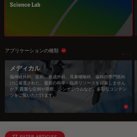
Science Lab
アプリケーションの種類
Show subnavigation
メディカル
脳神経外科、眼科、形成外科、耳鼻咽喉科、歯科の専門医向
けに厳選された、最新の科学・臨床リソースを探索しません
か？ 貴重な症例や洞察、シンポジウムなど、多彩なコンテン
ツをご覧いただけます。
Read 