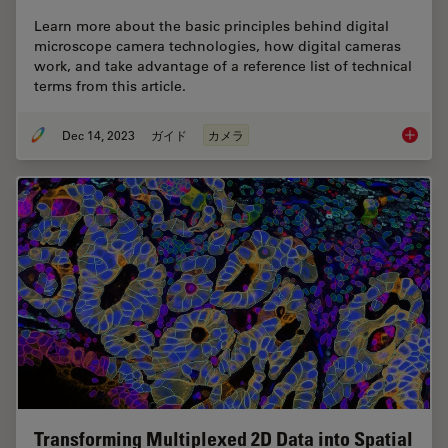
Learn more about the basic principles behind digital
microscope camera technologies, how digital cameras
work, and take advantage of a reference list of technical
terms from this article.
Dec 14, 2023
ガイド
カメラ
Technic
Transforming Multiplexed 2D Data into Spatial