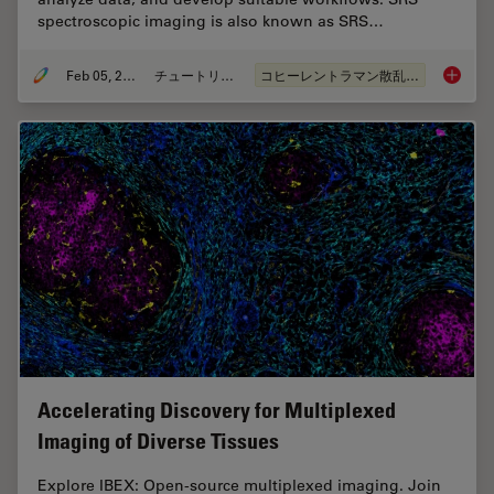
spectroscopic imaging is also known as SRS…
Feb 05, 2024
チュートリアル
コヒーレントラマン散乱(CRS)
How to 
Accelerating Discovery for Multiplexed
Imaging of Diverse Tissues
Explore IBEX: Open-source multiplexed imaging. Join