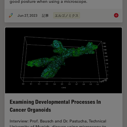
good posture when using a microscope.
Jun 27, 2023
記事
エルゴノミクス
Microsc
Examining Developmental Processes In
Cancer Organoids
Interview: Prof. Bausch and Dr. Pastucha, Technical
University of Munich, discuss using microscopy to