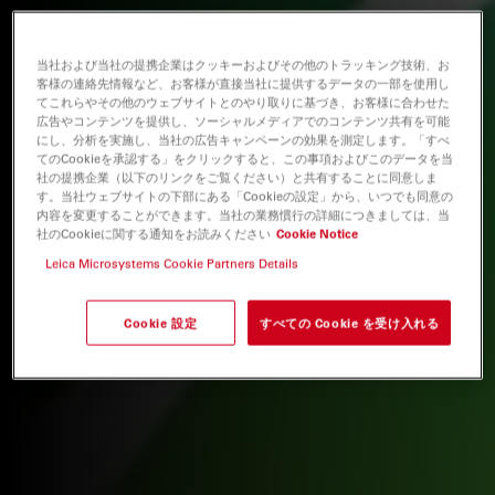
当社および当社の提携企業はクッキーおよびその他のトラッキング技術、お
客様の連絡先情報など、お客様が直接当社に提供するデータの一部を使用し
てこれらやその他のウェブサイトとのやり取りに基づき、お客様に合わせた
広告やコンテンツを提供し、ソーシャルメディアでのコンテンツ共有を可能
にし、分析を実施し、当社の広告キャンペーンの効果を測定します。「すべ
てのCookieを承認する」をクリックすると、この事項およびこのデータを当
社の提携企業（以下のリンクをご覧ください）と共有することに同意しま
す。当社ウェブサイトの下部にある「Cookieの設定」から、いつでも同意の
内容を変更することができます。当社の業務慣行の詳細につきましては、当
社のCookieに関する通知をお読みください
Cookie Notice
Leica Microsystems Cookie Partners Details
Cookie 設定
すべての Cookie を受け入れる