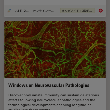
Jul 11, 2023
オンラインセミナー
オルガノイド＋3D細胞培養
Imaging
Windows on Neurovascular Pathologies
Discover how innate immunity can sustain deleterious
effects following neurovascular pathologies and the
technological developments enabling longitudinal
studies into these events.