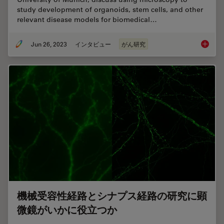
study development of organoids, stem cells, and other
relevant disease models for biomedical…
Jun 26, 2023
インタビュー
がん研究
Examini
機械受容性経路とシナプス経路の研究に顕
微鏡がいかに役立つか