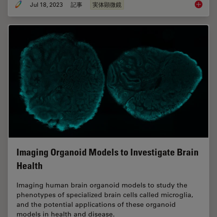
Jul 18, 2023
記事
実体顕微鏡
Key Fac
Imaging Organoid Models to Investigate Brain
Health
Imaging human brain organoid models to study the
phenotypes of specialized brain cells called microglia,
and the potential applications of these organoid
models in health and disease.