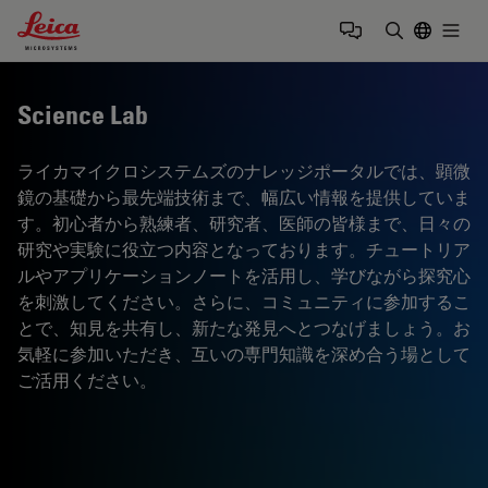
Leica Microsystems Logo
Togg
検索用語を
Science Lab
ライカマイクロシステムズのナレッジポータルでは、顕微
鏡の基礎から最先端技術まで、幅広い情報を提供していま
す。初心者から熟練者、研究者、医師の皆様まで、日々の
研究や実験に役立つ内容となっております。チュートリア
ルやアプリケーションノートを活用し、学びながら探究心
を刺激してください。さらに、コミュニティに参加するこ
とで、知見を共有し、新たな発見へとつなげましょう。お
気軽に参加いただき、互いの専門知識を深め合う場として
ご活用ください。