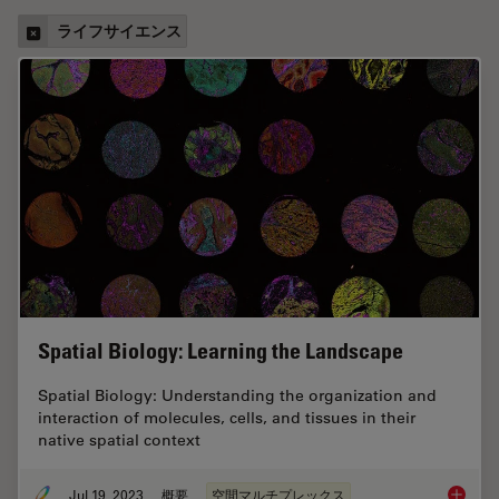
ライフサイエンス
Spatial Biology: Learning the Landscape
Spatial Biology: Understanding the organization and
interaction of molecules, cells, and tissues in their
native spatial context
Jul 19, 2023
概要
空間マルチプレックス
Spatial