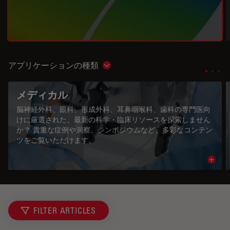
アプリケーションの種類
Show subnavigation
メディカル
脳神経外科、眼科、形成外科、耳鼻咽喉科、歯科の専門医向
けに厳選された、最新の科学・臨床リソースを探索しません
か？ 貴重な症例や洞察、シンポジウムなど、多彩なコンテン
ツをご覧いただけます。
Read 
FILTER ARTICLES