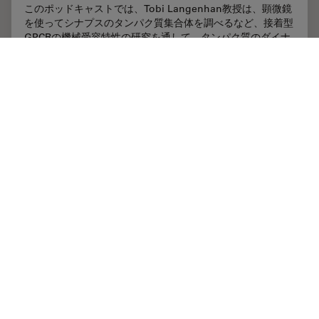
このポッドキャストでは、Tobi Langenhan教授は、顕微鏡
を使ってシナプスのタンパク質集合体を調べるなど、接着型
GPCRの機械受容特性の研究を通して、タンパク質のダイナ
ミクスとその空間的相互作用に精通されています。
Abdullah…
Jun 22, 2023
インタビュー
神経科学
機械受
Unlocking Insights in Complex and Dense