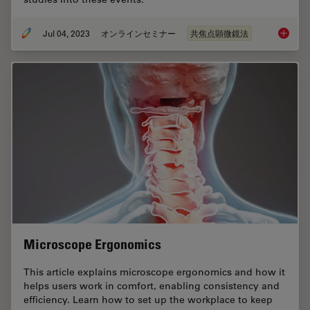
Jul 04, 2023
オンラインセミナー
共焦点顕微鏡法
Windows
Microscope Ergonomics
This article explains microscope ergonomics and how it
helps users work in comfort, enabling consistency and
efficiency. Learn how to set up the workplace to keep