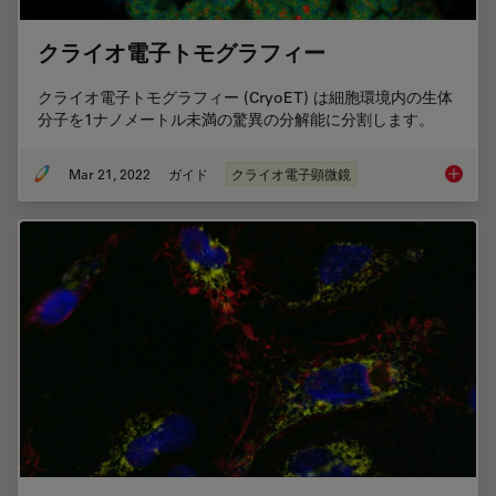
クライオ電子トモグラフィー
クライオ電子トモグラフィー (CryoET) は細胞環境内の生体
分子を1ナノメートル未満の驚異の分解能に分割します。
Mar 21, 2022
ガイド
クライオ電子顕微鏡
クライ