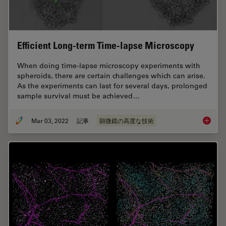
Efficient Long-term Time-lapse Microscopy
When doing time-lapse microscopy experiments with
spheroids, there are certain challenges which can arise.
As the experiments can last for several days, prolonged
sample survival must be achieved…
Mar 03, 2022
記事
顕微鏡の高度な技術
Efficie