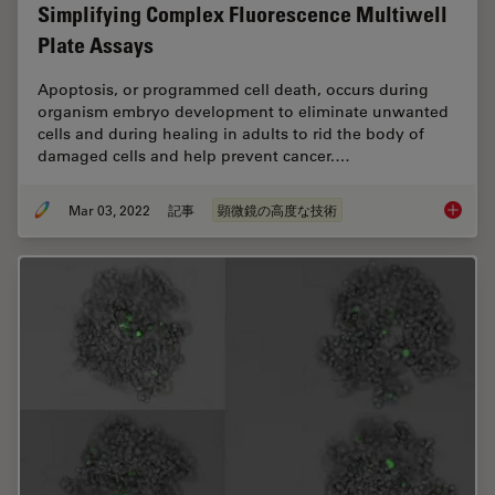
Simplifying Complex Fluorescence Multiwell
Plate Assays
Apoptosis, or programmed cell death, occurs during
organism embryo development to eliminate unwanted
cells and during healing in adults to rid the body of
damaged cells and help prevent cancer.…
Mar 03, 2022
記事
顕微鏡の高度な技術
Simplif