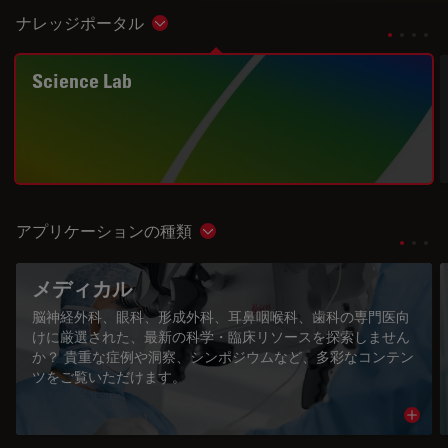
ナレッジポータル
Show subnavigation
Science Lab
アプリケーションの種類
Show subnavigation
メディカル
脳神経外科、眼科、形成外科、耳鼻咽喉科、歯科の専門医向
けに厳選された、最新の科学・臨床リソースを探索しません
か？ 貴重な症例や洞察、シンポジウムなど、多彩なコンテン
ツをご覧いただけます。
Read 