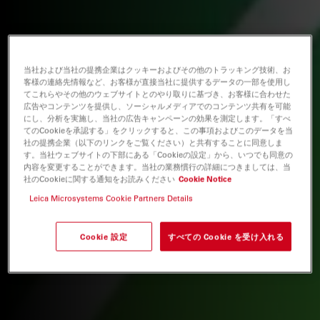
当社および当社の提携企業はクッキーおよびその他のトラッキング技術、お
客様の連絡先情報など、お客様が直接当社に提供するデータの一部を使用し
てこれらやその他のウェブサイトとのやり取りに基づき、お客様に合わせた
広告やコンテンツを提供し、ソーシャルメディアでのコンテンツ共有を可能
にし、分析を実施し、当社の広告キャンペーンの効果を測定します。「すべ
てのCookieを承認する」をクリックすると、この事項およびこのデータを当
社の提携企業（以下のリンクをご覧ください）と共有することに同意しま
す。当社ウェブサイトの下部にある「Cookieの設定」から、いつでも同意の
内容を変更することができます。当社の業務慣行の詳細につきましては、当
社のCookieに関する通知をお読みください
Cookie Notice
Leica Microsystems Cookie Partners Details
Cookie 設定
すべての Cookie を受け入れる