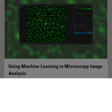
Using Machine Learning in Microscopy Image
Analysis
Recent exciting advances in microscopy technologies
have led to exponential growth in quality and quantity
of image data captured in biomedical research.
However, analyzing large and increasingly…
Jan 10, 2022
記事
人工知能
Using M