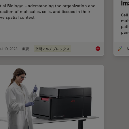
Im
tial Biology: Understanding the organization and
raction of molecules, cells, and tissues in their
Cell
ive spatial context
mult
path
panc
ul 19, 2023
概要
空間マルチプレックス
M
Spatial Biology: Le