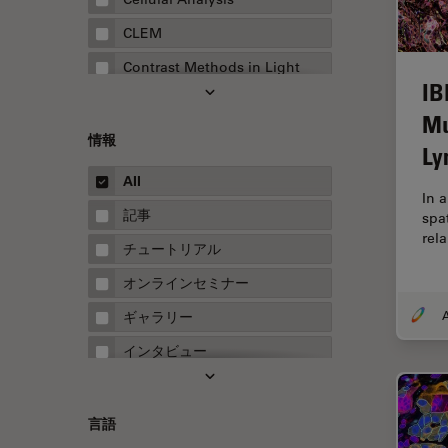
CLEM
Contrast Methods in Light
IB
Microscopy
Mu
Drosophila Research
情報
Ly
EMBLイメージングセンター
All
FLIM（蛍光寿命イメージング顕
In 
微鏡法）
記事
spa
rel
FluoSync
チュートリアル
FRAP
オンラインセミナー
FRET
A
ギャラリー
Fテクニック
インタビュー
HyD
ホワイトぺーパー
Inverted Microscopy
ケーススタディ
言語
Neuro-Oncology