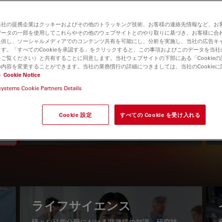
当社の提携企業はクッキーおよびその他のトラッキング技術、お客様の連絡先情報など、お
データの一部を使用してこれらやその他のウェブサイトとのやり取りに基づき、お客様に合
提供し、ソーシャルメディアでのコンテンツ共有を可能にし、分析を実施し、当社の広告キ
す。「すべてのCookieを承認する」をクリックすると、この事項およびこのデータを当
ご覧ください）と共有することに同意します。当社ウェブサイトの下部にある「Cookie
内容を変更することができます。当社の業務慣行の詳細につきましては、当社のCookie
い
Cookie Notice
systems Cookie Partners Details
知識ポータル
最新の記事を読む
Cookie 設定
すべての Cookie を受け入れる
Read arti
igation
ライフサイエンス
様々な科学分野における顕微鏡の知識、研究技