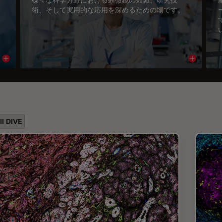
術、そして実用的な応用を深めるための場です。
Read article
Read arti
ll DIVE