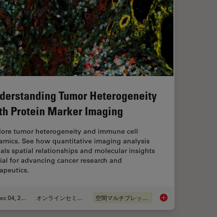
derstanding Tumor Heterogeneity
th Protein Marker Imaging
lore tumor heterogeneity and immune cell
amics. See how quantitative imaging analysis
als spatial relationships and molecular insights
ial for advancing cancer research and
apeutics.
Dec 04, 2023
オンラインセミナー
空間マルチプレックス
exed 2D Data into Spatial Insights Guided by AI
Understanding Tumor