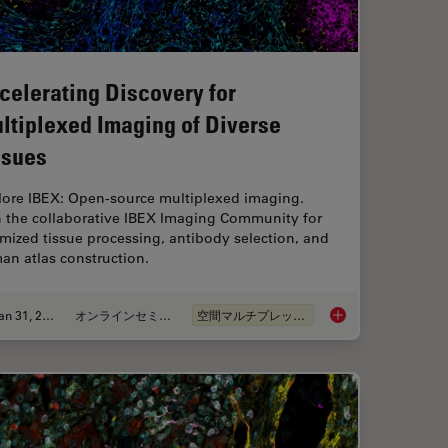
celerating Discovery for
ltiplexed Imaging of Diverse
ssues
lore IBEX: Open-source multiplexed imaging.
n the collaborative IBEX Imaging Community for
mized tissue processing, antibody selection, and
an atlas construction.
Jan 31, 2024
オンラインセミナー
空間マルチプレックス
d RNA-Seq: A Multi-omics Approach to Follicular Lymphoma
Accelerating Discove