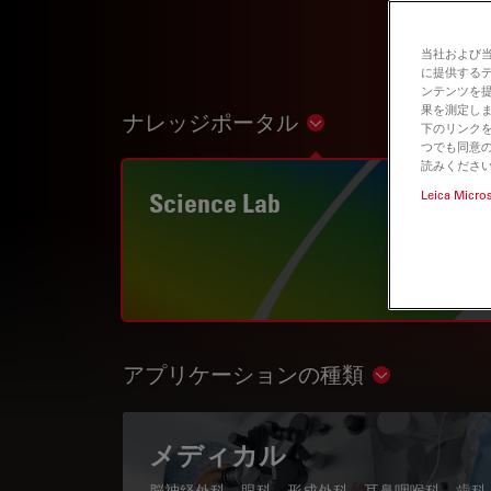
当社および
に提供する
ンテンツを
果を測定しま
ナレッジポータル
Show subnavigation
下のリンクを
つでも同意の
読みくださ
Science Lab
Leica Micro
アプリケーションの種類
Show subnav
メディカル
脳神経外科、眼科、形成外科、耳鼻咽喉科、歯科