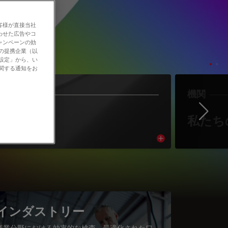
客様が直接当社
わせた広告やコ
ャンペーンの効
社の提携企業（以
の設定」から、い
に関する通知をお
作者
機関
Ne
著者紹介
私たち
cle
Read article
インダストリー
産業分野における効率的な検査、最適化されたワ