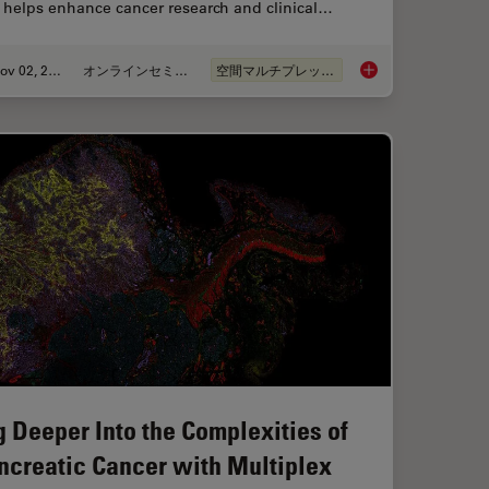
 helps enhance cancer research and clinical…
Nov 02, 2023
オンラインセミナー
空間マルチプレックス
in: Spatial Biology of Alzheimer’s Disease
Discover how Multip
g Deeper Into the Complexities of
ncreatic Cancer with Multiplex