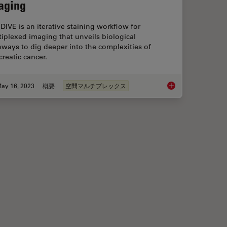
aging
 DIVE is an iterative staining workflow for
iplexed imaging that unveils biological
ways to dig deeper into the complexities of
reatic cancer.
ay 16, 2023
概要
空間マルチプレックス
arning the Landscape
Dig Deeper Into the 