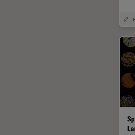
DM8000 M & DM12000 M
クライオ電子顕微鏡
DMi1
クリーニング
DMi8
コーティング
DVM6
コヒーレントラマン散乱(CRS)
EL6000
サンフランシスコ・イノベーシ
ョン・ハブ
EM AC20
サンプル調製
EM ACE200
ゼブラフィッシュの研究
EM ACE600
デジタルマイクロスコープ
EM AFS2
バイオファーマ
EM CPD300
バッテリー製造
EM CTD
Sp
プリント基板（PCB）
EM GP2
La
ボストン・イノベーション・ハ
EM ICE
ブ