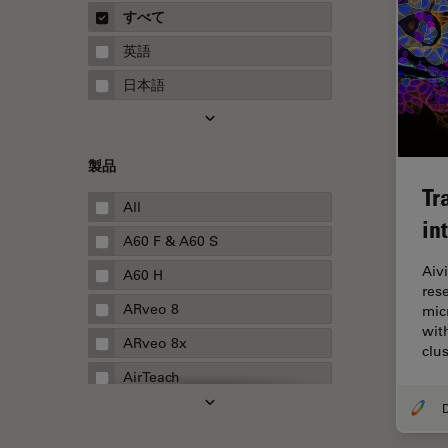
概要
すべて
Neurovascular Surgery
ガイド
英語
Red Reflex
日本語
SEM
Service
製品
STED
Tr
STELLARISの機能
All
in
TEM
A60 F & A60 S
Aiv
Thunderイメージング
A60 H
res
TIRF
ARveo 8
mic
wit
Upright Microscopy
ARveo 8x
clu
アプリケーションノート
AirTeach
イオンビームミリング
Aivia
インダストリー
Cell DIVE