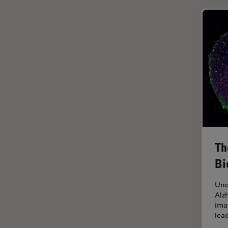
インペリアル・カレッジ・ロン
Cleanliness Analysis Systems
ドンイメージングハブ
DM IL LED
ウイルス学
DM ILM
ウルトラミクロトーム
DM1000
エルゴノミクス
DM1000 LED
エレクトロニクスおよび半導体
DM4 B & DM6 B
産業
DM4 M
エレクトロニクスのための断面
解析
DM4 P, DM750 P & Visoria P
Th
オックスフォード・センター・
DM500
オブ・エクセレンス
Bi
DM6 FS
オルガノイド＋3D細胞培養
Unc
DM6 M LIBS
カメラ
Alz
ima
DM750
がん研究
lea
DM750 M
クライオSEM