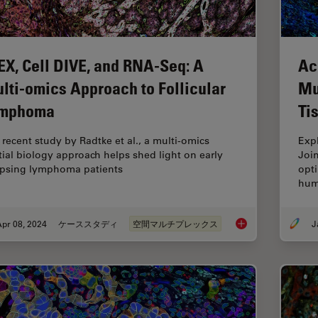
EX, Cell DIVE, and RNA-Seq: A
Ac
lti-omics Approach to Follicular
Mu
mphoma
Ti
a recent study by Radtke et al., a multi-omics
Exp
tial biology approach helps shed light on early
Joi
apsing lymphoma patients
opti
hum
pr 08, 2024
ケーススタディ
空間マルチプレックス
IBEX, Cell DIVE, an