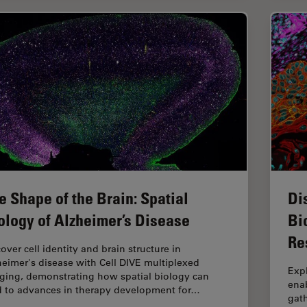
e Shape of the Brain: Spatial
Di
ology of Alzheimer’s Disease
Bi
Re
over cell identity and brain structure in
heimer's disease with Cell DIVE multiplexed
Expl
ging, demonstrating how spatial biology can
ena
d to advances in therapy development for…
gath