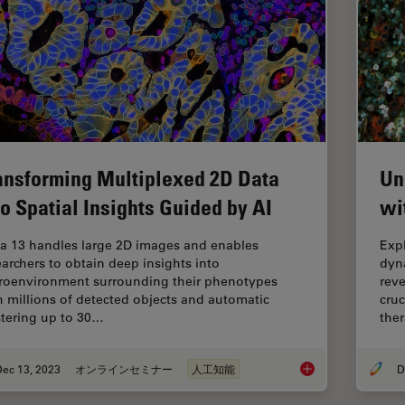
ansforming Multiplexed 2D Data
Un
to Spatial Insights Guided by AI
wi
ia 13 handles large 2D images and enables
Exp
earchers to obtain deep insights into
dyn
roenvironment surrounding their phenotypes
reve
h millions of detected objects and automatic
cruc
stering up to 30…
ther
Dec 13, 2023
オンラインセミナー
人工知能
Transforming Multipl