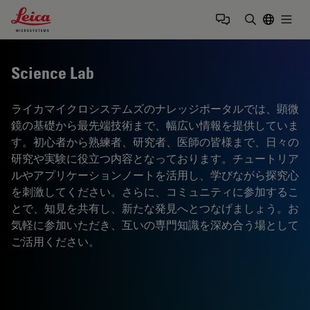
Leica Microsystems Logo
Togg
検索用語を
Science Lab
ライカマイクロシステムズのナレッジポータルでは、顕微
鏡の基礎から最先端技術まで、幅広い情報を提供していま
す。初心者から熟練者、研究者、医師の皆様まで、日々の
研究や実験に役立つ内容となっております。チュートリア
ルやアプリケーションノートを活用し、学びながら探究心
を刺激してください。さらに、コミュニティに参加するこ
とで、知見を共有し、新たな発見へとつなげましょう。お
気軽に参加いただき、互いの専門知識を深め合う場として
ご活用ください。