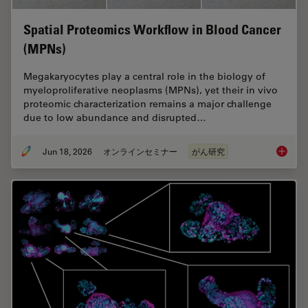
Spatial Proteomics Workflow in Blood Cancer
(MPNs)
Megakaryocytes play a central role in the biology of
myeloproliferative neoplasms (MPNs), yet their in vivo
proteomic characterization remains a major challenge
due to low abundance and disrupted…
Jun 18, 2026
オンラインセミナー
がん研究
Spatial