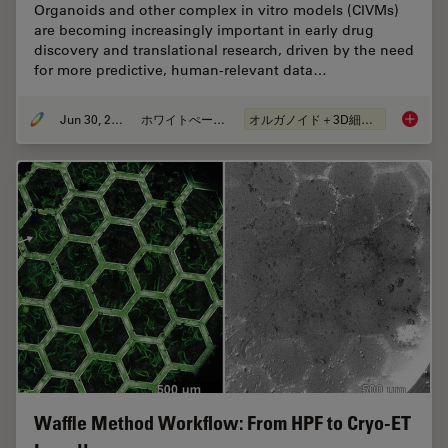
Organoids and other complex in vitro models (CIVMs)
are becoming increasingly important in early drug
discovery and translational research, driven by the need
for more predictive, human-relevant data…
Jun 30, 2026
ホワイトぺーパー
オルガノイド＋3D細胞培養
What’s 
Waffle Method Workflow: From HPF to Cryo-ET