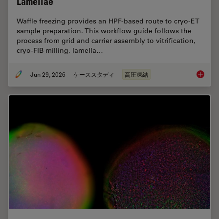
Lamellae
Waffle freezing provides an HPF-based route to cryo-ET
sample preparation. This workflow guide follows the
process from grid and carrier assembly to vitrification,
cryo-FIB milling, lamella…
Jun 29, 2026
ケーススタディ
高圧凍結
Waffle 