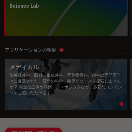
Science Lab
アプリケーションの種類
Show subnavigation
メディカル
脳神経外科、眼科、形成外科、耳鼻咽喉科、歯科の専門医向
けに厳選された、最新の科学・臨床リソースを探索しません
か？ 貴重な症例や洞察、シンポジウムなど、多彩なコンテン
ツをご覧いただけます。
Read 