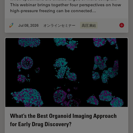
This webinar brings together four perspectives on how
high-pressure freezing can be connected…
Jul 08, 2026
オンラインセミナー
高圧凍結
Cryo-ET
What’s the Best Organoid Imaging Approach
for Early Drug Discovery?