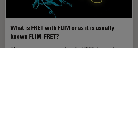
What is FRET with FLIM or as it is usually
known FLIM-FRET?
Förster resonance energy transfer (FRET) is a well-
established fluorescence-based technique which is
used to study molecular interactions. It is useful for the
analysis of protein-DNA and…
Apr 21, 2026
チュートリアル
FRET
What is