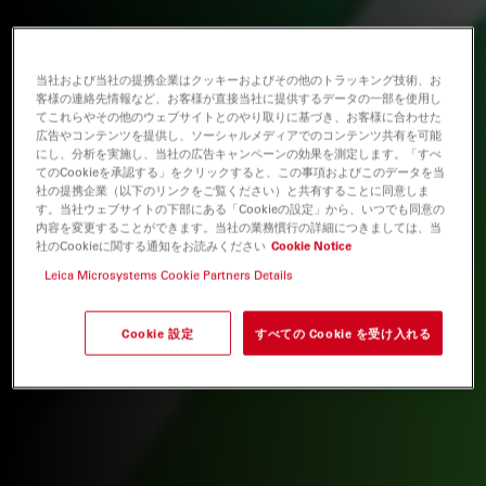
当社および当社の提携企業はクッキーおよびその他のトラッキング技術、お
客様の連絡先情報など、お客様が直接当社に提供するデータの一部を使用し
てこれらやその他のウェブサイトとのやり取りに基づき、お客様に合わせた
広告やコンテンツを提供し、ソーシャルメディアでのコンテンツ共有を可能
にし、分析を実施し、当社の広告キャンペーンの効果を測定します。「すべ
てのCookieを承認する」をクリックすると、この事項およびこのデータを当
社の提携企業（以下のリンクをご覧ください）と共有することに同意しま
す。当社ウェブサイトの下部にある「Cookieの設定」から、いつでも同意の
内容を変更することができます。当社の業務慣行の詳細につきましては、当
社のCookieに関する通知をお読みください
Cookie Notice
Leica Microsystems Cookie Partners Details
Cookie 設定
すべての Cookie を受け入れる