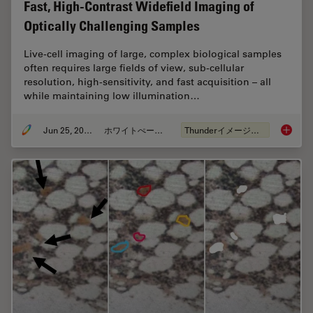
Fast, High-Contrast Widefield Imaging of
Optically Challenging Samples
Live‑cell imaging of large, complex biological samples
often requires large fields of view, sub-cellular
resolution, high-sensitivity, and fast acquisition – all
while maintaining low illumination…
Jun 25, 2026
ホワイトぺーパー
Thunderイメージング
Fast, H