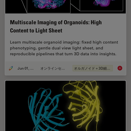
Multiscale Imaging of Organoids: High
Content to Light Sheet
Learn multiscale organoid imaging: fixed high content
phenotyping, gentle dual view light sheet, and
reproducible pipelines that turn 3D data into insights.
Jun 01, 2026
オンラインセミナー
オルガノイド＋3D細胞培養
Multisc